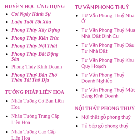
HUYỀN HỌC ỨNG DỤNG
TƯ VẤN PHONG THUỶ
Coi Ngày Hành Sự
Tư Vấn Phong Thuỷ Nhà
Ở
Luận Tuổi Tốt Xấu
Tư Vấn Phong Thuỷ Mua
Phong Thủy Xây Dựng
Nhà, Đất Định Cư
Phong Thủy Kiến Trúc
Tư Vấn Phong Thuỷ Đầu
Phong Thủy Nội Thất
Tư Nhà Đất
Phong Thủy Bất Động
Sản
Tư Vấn Phong Thuỷ Khu
Quy Hoạch
Phong Thủy Kinh Doanh
Tư Vấn Phong Thuỷ
Phong Thuỷ Bàn Thờ
Thần Tài Thổ Địa
Doanh Nghiệp
Tư Vấn Phong Thuỷ Mặt
TƯỚNG PHÁP LIÊN HOA
Bằng Kinh Doanh
Nhân Tướng Cơ Bản Liên
Hoa
NỘI THẤT PHONG THUỶ
Nhân Tướng Trung Cấp
Nội thất gỗ phong thuỷ
Liên Hoa
Tủ bếp gỗ phong thuỷ
Nhân Tướng Cao Cấp
Liên Hoa