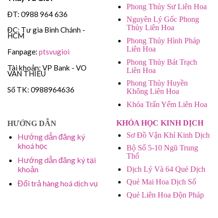
Phong Thủy Sư Liên Hoa
ĐT: 0988 964 636
Nguyên Lý Gốc Phong
Thủy Liên Hoa
ĐC: Tư gia Bình Chánh -
HCM
Phong Thủy Hình Pháp
Liên Hoa
Fanpage:
ptsvugioi
Phong Thủy Bát Trạch
Tài khoản: VP Bank - VO
Liên Hoa
VAN THIEU
Phong Thủy Huyền
Số TK: 0988964636
Không Liên Hoa
Khóa Trấn Yểm Liên Hoa
KHÓA HỌC KINH DỊCH
HƯỚNG DẪN
Sơ Đồ Vận Khí Kinh Dịch
Hướng dẫn đăng ký
khoá học
Bộ Số 5-10 Ngũ Trung
Thổ
Hướng dẫn đăng ký tại
khoản
Dịch Lý Và 64 Quẻ Dịch
Quẻ Mai Hoa Dịch Số
Đổi trả hàng hoá dịch vụ
Quẻ Liên Hoa Độn Pháp