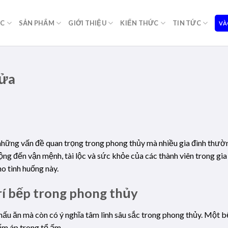
ỌC
SẢN PHẨM
GIỚI THIỆU
KIẾN THỨC
TIN TỨC
VÀ
cửa
những vấn đề quan trọng trong phong thủy mà nhiều gia đình thườn
 đến vận mệnh, tài lộc và sức khỏe của các thành viên trong gia đ
o tình huống này.
rí bếp trong phong thủy
 nấu ăn mà còn có ý nghĩa tâm linh sâu sắc trong phong thủy. Một 
 ấm áp trong tổ ấm.