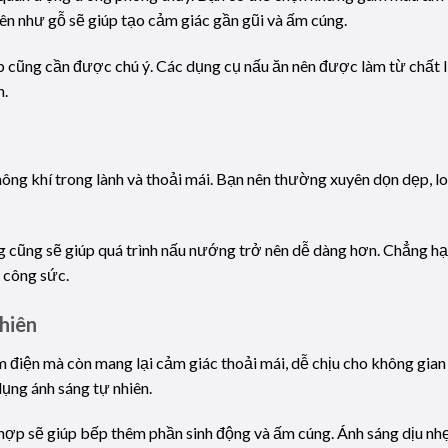
ên như gỗ sẽ giúp tạo cảm giác gần gũi và ấm cúng.
p cũng cần được chú ý. Các dụng cụ nấu ăn nên được làm từ chất l
h.
ông khí trong lành và thoải mái. Bạn nên thường xuyên dọn dẹp, l
g cũng sẽ giúp quá trình nấu nướng trở nên dễ dàng hơn. Chẳng h
à công sức.
hiên
ệm điện mà còn mang lại cảm giác thoải mái, dễ chịu cho không gian
dụng ánh sáng tự nhiên.
ù hợp sẽ giúp bếp thêm phần sinh động và ấm cúng. Ánh sáng dịu nhẹ