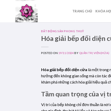
Skip
to
TRANG CHỦ
KHÓA H
content
BẤT ĐỘNG SẢN PHONG THUỶ
Hóa giải bếp đối diện 
POSTED ON
19/11/2024
BY
QUẢN TRỊ VIÊN(HỨA)
Hóa giải bếp đối diện cửa
là một trong 
hưởng đến không gian sống mà còn tác động
khám phá những cách hóa giải hiệu quả ch
Tầm quan trọng của vị t
Vị trí của bếp không chỉ đơn thuần là nơi
cho gia đình, thu hút tài lộc và tạo nên sự