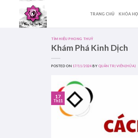
Skip
to
TRANG CHỦ
KHÓA H
content
TÌM HIỂU PHONG THUỶ
Khám Phá Kinh Dịch
POSTED ON
17/11/2024
BY
QUẢN TRỊ VIÊN(HỨA)
17
Th11