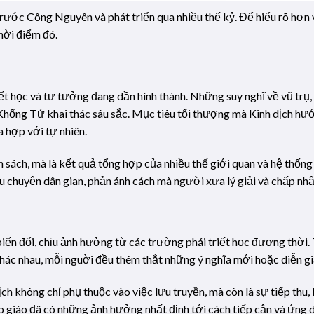
 trước Công Nguyên và phát triển qua nhiều thế kỷ. Để hiểu rõ hơn
hời điểm đó.
riết học và tư tưởng đang dần hình thành. Những suy nghĩ về vũ trụ
hổng Tử khai thác sâu sắc. Mục tiêu tối thượng mà Kinh dịch hướn
a hợp với tự nhiên.
n sách, mà là kết quả tổng hợp của nhiều thế giới quan và hệ thố
âu chuyện dân gian, phản ánh cách mà người xưa lý giải và chấp nh
 biến đổi, chịu ảnh hưởng từ các trường phái triết học đương thời. 
khác nhau, mỗi nguời đều thêm thắt những ý nghĩa mới hoặc diễn gi
ịch không chỉ phụ thuộc vào việc lưu truyền, mà còn là sự tiếp thu,
ạo giáo đã có những ảnh hưởng nhất định tới cách tiếp cận và ứng 