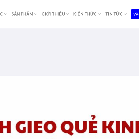
ỌC
SẢN PHẨM
GIỚI THIỆU
KIẾN THỨC
TIN TỨC
VÀ