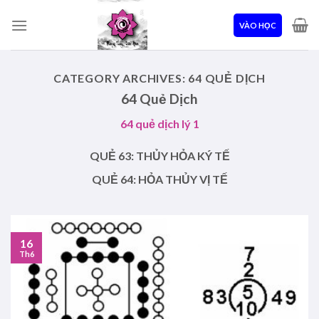
Skip
to
VÀO HỌC
content
CATEGORY ARCHIVES:
64 QUẺ DỊCH
64 Quẻ Dịch
64 quẻ dịch lý 1
QUẺ 63: THỦY HỎA KÝ TẾ
QUẺ 64: HỎA THỦY VỊ TẾ
16
Th6