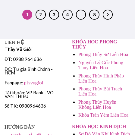
1
2
3
4
…
8
LIÊN HỆ
KHÓA HỌC PHONG
THỦY
Thầy Vũ Giới
Phong Thủy Sư Liên Hoa
ĐT: 0988 964 636
Nguyên Lý Gốc Phong
Thủy Liên Hoa
ĐC: Tư gia Bình Chánh -
HCM
Phong Thủy Hình Pháp
Liên Hoa
Fanpage:
ptsvugioi
Phong Thủy Bát Trạch
Tài khoản: VP Bank - VO
Liên Hoa
VAN THIEU
Phong Thủy Huyền
Số TK: 0988964636
Không Liên Hoa
Khóa Trấn Yểm Liên Hoa
KHÓA HỌC KINH DỊCH
HƯỚNG DẪN
Sơ Đồ Vận Khí Kinh Dịch