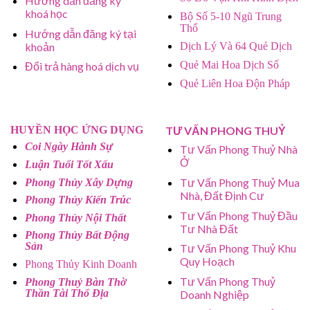
Hướng dẫn đăng ký
khoá học
Bộ Số 5-10 Ngũ Trung
Thổ
Hướng dẫn đăng ký tại
khoản
Dịch Lý Và 64 Quẻ Dịch
Quẻ Mai Hoa Dịch Số
Đổi trả hàng hoá dịch vụ
Quẻ Liên Hoa Độn Pháp
HUYỀN HỌC ỨNG DỤNG
TƯ VẤN PHONG THUỶ
Coi Ngày Hành Sự
Tư Vấn Phong Thuỷ Nhà
Ở
Luận Tuổi Tốt Xấu
Tư Vấn Phong Thuỷ Mua
Phong Thủy Xây Dựng
Nhà, Đất Định Cư
Phong Thủy Kiến Trúc
Tư Vấn Phong Thuỷ Đầu
Phong Thủy Nội Thất
Tư Nhà Đất
Phong Thủy Bất Động
Sản
Tư Vấn Phong Thuỷ Khu
Quy Hoạch
Phong Thủy Kinh Doanh
Tư Vấn Phong Thuỷ
Phong Thuỷ Bàn Thờ
Thần Tài Thổ Địa
Doanh Nghiệp