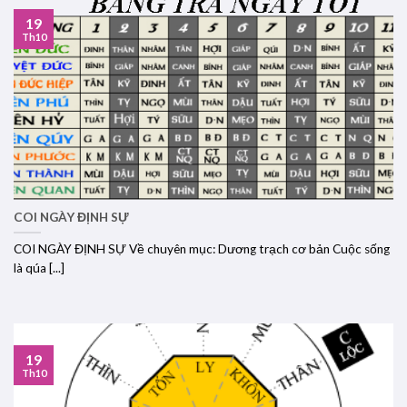
19
Th10
COI NGÀY ĐỊNH SỰ
COI NGÀY ĐỊNH SỰ Về chuyên mục: Dương trạch cơ bản Cuộc sống
là qúa [...]
19
Th10