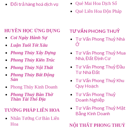
Quẻ Mai Hoa Dịch Số
Đổi trả hàng hoá dịch vụ
Quẻ Liên Hoa Độn Pháp
HUYỀN HỌC ỨNG DỤNG
TƯ VẤN PHONG THUỶ
Coi Ngày Hành Sự
Tư Vấn Phong Thuỷ Nhà
Ở
Luận Tuổi Tốt Xấu
Tư Vấn Phong Thuỷ Mua
Phong Thủy Xây Dựng
Nhà, Đất Định Cư
Phong Thủy Kiến Trúc
Tư Vấn Phong Thuỷ Đầu
Phong Thủy Nội Thất
Tư Nhà Đất
Phong Thủy Bất Động
Sản
Tư Vấn Phong Thuỷ Khu
Quy Hoạch
Phong Thủy Kinh Doanh
Tư Vấn Phong Thuỷ
Phong Thuỷ Bàn Thờ
Thần Tài Thổ Địa
Doanh Nghiệp
Tư Vấn Phong Thuỷ Mặt
TƯỚNG PHÁP LIÊN HOA
Bằng Kinh Doanh
Nhân Tướng Cơ Bản Liên
Hoa
NỘI THẤT PHONG THUỶ