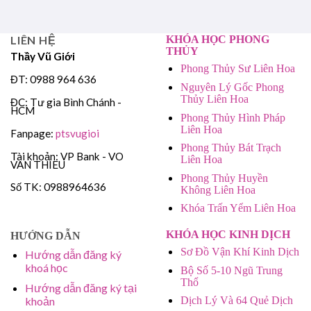
LIÊN HỆ
KHÓA HỌC PHONG
THỦY
Thầy Vũ Giới
Phong Thủy Sư Liên Hoa
ĐT: 0988 964 636
Nguyên Lý Gốc Phong
Thủy Liên Hoa
ĐC: Tư gia Bình Chánh -
HCM
Phong Thủy Hình Pháp
Liên Hoa
Fanpage:
ptsvugioi
Phong Thủy Bát Trạch
Tài khoản: VP Bank - VO
Liên Hoa
VAN THIEU
Phong Thủy Huyền
Số TK: 0988964636
Không Liên Hoa
Khóa Trấn Yểm Liên Hoa
KHÓA HỌC KINH DỊCH
HƯỚNG DẪN
Sơ Đồ Vận Khí Kinh Dịch
Hướng dẫn đăng ký
khoá học
Bộ Số 5-10 Ngũ Trung
Thổ
Hướng dẫn đăng ký tại
khoản
Dịch Lý Và 64 Quẻ Dịch