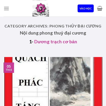
Skip
to
VÀO HỌC
content
CATEGORY ARCHIVES:
PHONG THỦY ĐẠI CƯƠNG
Nội dung phong thuỷ đại cương
1-
Dương trạch cơ bản
05
Th11