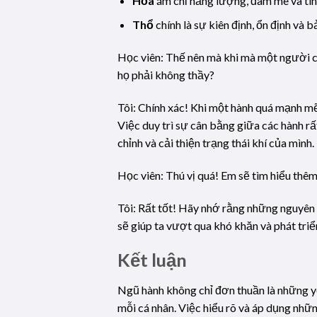
Hỏa
ám chỉ năng lượng, đam mê và tinh
Thổ
chính là sự kiên định, ổn định và b
Học viên: Thế nên mà khi mà một người c
họ phải không thầy?
Tôi: Chính xác! Khi một hành quá mạnh mẽ
Việc duy trì sự cân bằng giữa các hành 
chỉnh và cải thiện trạng thái khí của mình.
Học viên: Thú vị quá! Em sẽ tìm hiểu th
Tôi: Rất tốt! Hãy nhớ rằng những nguyên 
sẽ giúp ta vượt qua khó khăn và phát triể
Kết luận
Ngũ hành không chỉ đơn thuần là những y
mỗi cá nhân. Việc hiểu rõ và áp dụng nhữ