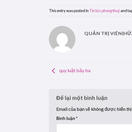
This entry was posted in
Tin tức phong thuỷ
and ta
QUẢN TRỊ VIÊN(HỨ
quy luật bảy ba
Để lại một bình luận
Email của bạn sẽ không được hiển thị
Bình luận
*