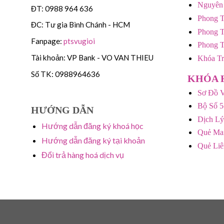
Nguyên
ĐT: 0988 964 636
Phong T
ĐC: Tư gia Bình Chánh - HCM
Phong T
Fanpage:
ptsvugioi
Phong 
Tài khoản: VP Bank - VO VAN THIEU
Khóa T
Số TK: 0988964636
KHÓA 
Sơ Đồ V
Bộ Số 5
HƯỚNG DẪN
Dịch Lý
Hướng dẫn đăng ký khoá học
Quẻ Mai
Hướng dẫn đăng ký tại khoản
Quẻ Li
Đổi trả hàng hoá dịch vụ