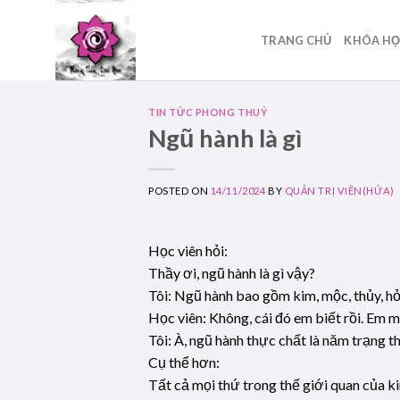
Skip
to
TRANG CHỦ
KHÓA H
content
TIN TỨC PHONG THUỶ
Ngũ hành là gì
POSTED ON
14/11/2024
BY
QUẢN TRỊ VIÊN(HỨA)
Học viên hỏi:
Thầy ơi, ngũ hành là gì vậy?
Tôi: Ngũ hành bao gồm kim, mộc, thủy, hỏa
Học viên: Không, cái đó em biết rồi. Em m
Tôi: À, ngũ hành thực chất là năm trạng t
Cụ thể hơn:
Tất cả mọi thứ trong thế giới quan của ki