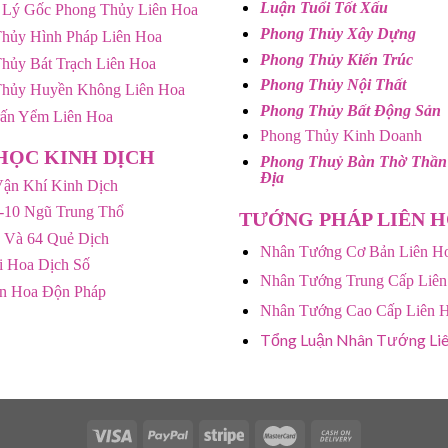
Luận Tuổi Tốt Xấu
 Lý Gốc Phong Thủy Liên Hoa
Phong Thủy Xây Dựng
hủy Hình Pháp Liên Hoa
Phong Thủy Kiến Trúc
hủy Bát Trạch Liên Hoa
Phong Thủy Nội Thất
Thủy Huyền Không Liên Hoa
Phong Thủy Bất Động Sản
rấn Yểm Liên Hoa
Phong Thủy Kinh Doanh
HỌC KINH DỊCH
Phong Thuỷ Bàn Thờ Thần
Địa
ận Khí Kinh Dịch
-10 Ngũ Trung Thổ
TƯỚNG PHÁP LIÊN 
 Và 64 Quẻ Dịch
Nhân Tướng Cơ Bản Liên H
 Hoa Dịch Số
Nhân Tướng Trung Cấp Liên
ên Hoa Độn Pháp
Nhân Tướng Cao Cấp Liên 
Tổng Luận Nhân Tướng Li