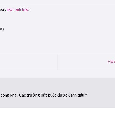
gged
ngu-hanh-là-gi
.
A)
Hồ c
 công khai.
Các trường bắt buộc được đánh dấu
*