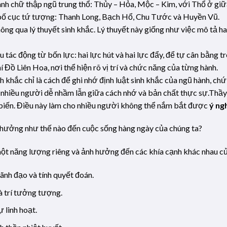
ành chữ thập ngũ trung thổ: Thủy – Hỏa, Mộc – Kim, với Thổ ở giữ
bố cục tứ tượng: Thanh Long, Bạch Hổ, Chu Tước và Huyền Vũ.
hông qua lý thuyết sinh khắc. Lý thuyết này giống như việc mô tả ha
u tác động từ bốn lực: hai lực hút và hai lực đẩy, để tự cân bằng t
Đồ Liên Hoa, nơi thể hiện rõ vị trí và chức năng của từng hành.
nh khắc chỉ là cách để ghi nhớ định luật sinh khắc của ngũ hành, c
 nhiều người dễ nhầm lẫn giữa cách nhớ và bản chất thực sự.Thầy:
 biến. Điều này làm cho nhiều người không thể nắm bắt được
ý ng
h hưởng như thế nào đến cuộc sống hàng ngày của chúng ta?
ột năng lượng riêng và ảnh hưởng đến các khía cạnh khác nhau củ
ãnh đạo và tính quyết đoán.
và trí tưởng tượng.
 linh hoạt.