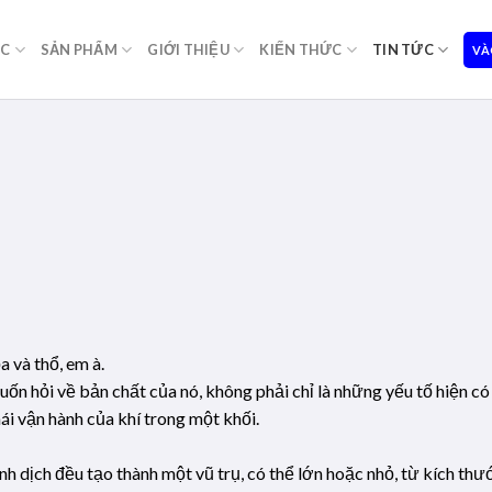
ỌC
SẢN PHẨM
GIỚI THIỆU
KIẾN THỨC
TIN TỨC
VÀ
 và thổ, em à.
uốn hỏi về bản chất của nó, không phải chỉ là những yếu tố hiện có 
hái vận hành của khí trong một khối.
nh dịch đều tạo thành một vũ trụ, có thể lớn hoặc nhỏ, từ kích thư