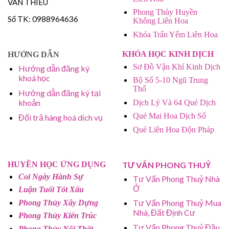
VAN THIEU
Phong Thủy Huyền
Số TK: 0988964636
Không Liên Hoa
Khóa Trấn Yểm Liên Hoa
KHÓA HỌC KINH DỊCH
HƯỚNG DẪN
Sơ Đồ Vận Khí Kinh Dịch
Hướng dẫn đăng ký
khoá học
Bộ Số 5-10 Ngũ Trung
Thổ
Hướng dẫn đăng ký tại
khoản
Dịch Lý Và 64 Quẻ Dịch
Quẻ Mai Hoa Dịch Số
Đổi trả hàng hoá dịch vụ
Quẻ Liên Hoa Độn Pháp
HUYỀN HỌC ỨNG DỤNG
TƯ VẤN PHONG THUỶ
Coi Ngày Hành Sự
Tư Vấn Phong Thuỷ Nhà
Ở
Luận Tuổi Tốt Xấu
Tư Vấn Phong Thuỷ Mua
Phong Thủy Xây Dựng
Nhà, Đất Định Cư
Phong Thủy Kiến Trúc
Tư Vấn Phong Thuỷ Đầu
Phong Thủy Nội Thất