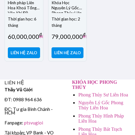
Hình pháp Liên
Khóa Học
Hoa Khoá Tổng –
Nguyên Lý Gốc
Vận Khí Đồ
Phong Thủy Liên
Hoa
Thời gian học: 6
Thời gian học: 2
tháng
tháng
đ
đ
60,000,000
79,000,000
đ
đ
80,000,000
81,000,000
LIÊN HỆ ZALO
LIÊN HỆ ZALO
LIÊN HỆ
KHÓA HỌC PHONG
THỦY
Thầy Vũ Giới
Phong Thủy Sư Liên Hoa
ĐT: 0988 964 636
Nguyên Lý Gốc Phong
Thủy Liên Hoa
ĐC: Tư gia Bình Chánh -
HCM
Phong Thủy Hình Pháp
Liên Hoa
Fanpage:
ptsvugioi
Phong Thủy Bát Trạch
Tài khoản: VP Bank - VO
Liên Hoa