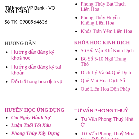
Phong Thủy Bát Trạch
Tài khoản: VP Bank - VO
Liên Hoa
VAN THIEU
Phong Thủy Huyền
Số TK: 0988964636
Không Liên Hoa
Khóa Trấn Yểm Liên Hoa
KHÓA HỌC KINH DỊCH
HƯỚNG DẪN
Sơ Đồ Vận Khí Kinh Dịch
Hướng dẫn đăng ký
khoá học
Bộ Số 5-10 Ngũ Trung
Thổ
Hướng dẫn đăng ký tại
khoản
Dịch Lý Và 64 Quẻ Dịch
Quẻ Mai Hoa Dịch Số
Đổi trả hàng hoá dịch vụ
Quẻ Liên Hoa Độn Pháp
HUYỀN HỌC ỨNG DỤNG
TƯ VẤN PHONG THUỶ
Coi Ngày Hành Sự
Tư Vấn Phong Thuỷ Nhà
Ở
Luận Tuổi Tốt Xấu
Tư Vấn Phong Thuỷ Mua
Phong Thủy Xây Dựng