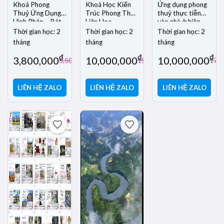
Khoá Phong
Khoá Học Kiến
Ứng dụng phong
Thuỷ Ứng Dụng
Trúc Phong Thuỷ
thuỷ thực tiễn
Hình Pháp – Bát
Liên Hoa
vào nhà ở hiện
Trạch 2026
đại
Thời gian học: 2
Thời gian học: 2
Thời gian học: 2
tháng
tháng
tháng
đ
đ
đ
3,800,000
10,000,000
10,000,000
đ
đ
5,500,000
15,000,000
17,0
LIÊN HỆ ZALO
LIÊN HỆ ZALO
LIÊN HỆ ZALO