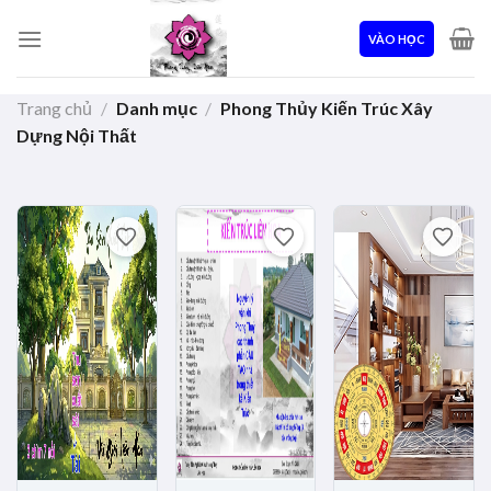
Skip
to
VÀO HỌC
content
Trang chủ
/
Danh mục
/
Phong Thủy Kiến Trúc Xây
Dựng Nội Thất