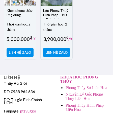
Khóa phong thủy
Lớp Phong Thuỷ
ứng dụng
Hình Pháp – BĐS
– Kiến Trúc
Thời gian học: 2
Thời gian học: 2
tháng
tháng
đ
đ
5,000,000
3,900,000
đ
đ
8,000,000
5,900,000
LIÊN HỆ ZALO
LIÊN HỆ ZALO
LIÊN HỆ
KHÓA HỌC PHONG
THỦY
Thầy Vũ Giới
Phong Thủy Sư Liên Hoa
ĐT: 0988 964 636
Nguyên Lý Gốc Phong
Thủy Liên Hoa
ĐC: Tư gia Bình Chánh -
HCM
Phong Thủy Hình Pháp
Liên Hoa
Fanpage:
ptsvugioi