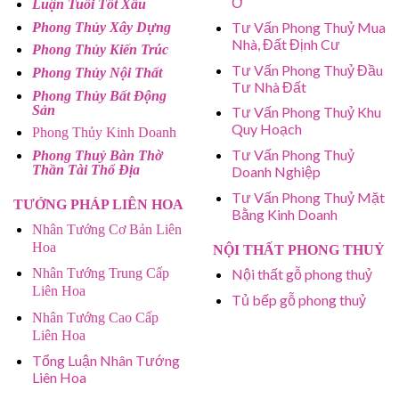
Ở
Luận Tuổi Tốt Xấu
Tư Vấn Phong Thuỷ Mua
Phong Thủy Xây Dựng
Nhà, Đất Định Cư
Phong Thủy Kiến Trúc
Tư Vấn Phong Thuỷ Đầu
Phong Thủy Nội Thất
Tư Nhà Đất
Phong Thủy Bất Động
Sản
Tư Vấn Phong Thuỷ Khu
Quy Hoạch
Phong Thủy Kinh Doanh
Tư Vấn Phong Thuỷ
Phong Thuỷ Bàn Thờ
Thần Tài Thổ Địa
Doanh Nghiệp
Tư Vấn Phong Thuỷ Mặt
TƯỚNG PHÁP LIÊN HOA
Bằng Kinh Doanh
Nhân Tướng Cơ Bản Liên
Hoa
NỘI THẤT PHONG THUỶ
Nhân Tướng Trung Cấp
Nội thất gỗ phong thuỷ
Liên Hoa
Tủ bếp gỗ phong thuỷ
Nhân Tướng Cao Cấp
Liên Hoa
Tổng Luận Nhân Tướng
Liên Hoa