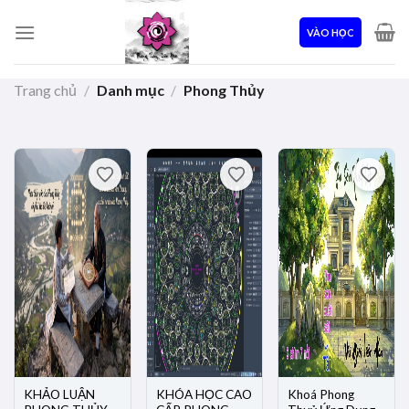
Skip
to
VÀO HỌC
content
Trang chủ
/
Danh mục
/
Phong Thủy
KHẢO LUẬN
KHÓA HỌC CAO
Khoá Phong