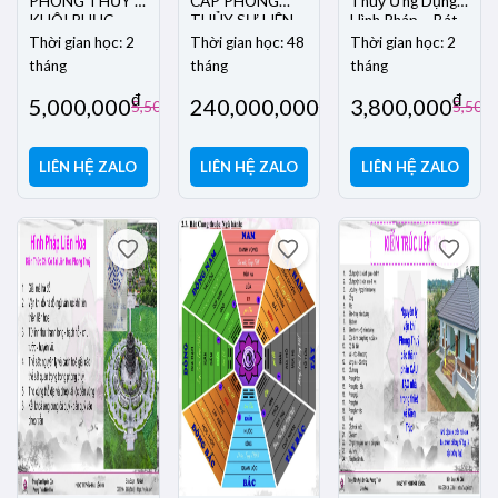
PHONG THỦY –
CẤP PHONG
Thuỷ Ứng Dụng
KHÔI PHỤC
THỦY SƯ LIÊN
Hình Pháp – Bát
NGUYÊN LÝ GỐC
HOA
Trạch 2026
Thời gian học: 2
Thời gian học: 48
Thời gian học: 2
tháng
tháng
tháng
đ
đ
đ
5,000,000
240,000,000
3,800,000
đ
đ
5,500,000
250,000,000
5,500
LIÊN HỆ ZALO
LIÊN HỆ ZALO
LIÊN HỆ ZALO