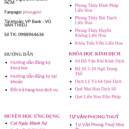
HCM
Phong Thủy Hình Pháp
Liên Hoa
Fanpage:
ptsvugioi
Phong Thủy Bát Trạch
Tài khoản: VP Bank - VO
Liên Hoa
VAN THIEU
Phong Thủy Huyền
Số TK: 0988964636
Không Liên Hoa
Khóa Trấn Yểm Liên Hoa
KHÓA HỌC KINH DỊCH
HƯỚNG DẪN
Sơ Đồ Vận Khí Kinh Dịch
Hướng dẫn đăng ký
khoá học
Bộ Số 5-10 Ngũ Trung
Thổ
Hướng dẫn đăng ký tại
khoản
Dịch Lý Và 64 Quẻ Dịch
Quẻ Mai Hoa Dịch Số
Đổi trả hàng hoá dịch vụ
Quẻ Liên Hoa Độn Pháp
HUYỀN HỌC ỨNG DỤNG
TƯ VẤN PHONG THUỶ
Coi Ngày Hành Sự
Tư Vấn Phong Thuỷ Nhà