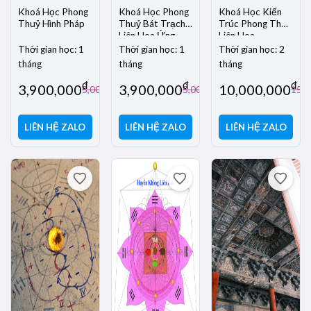
Khoá Học Phong
Khoá Học Phong
Khoá Học Kiến
Thuỷ Hình Pháp
Thuỷ Bát Trạch
Trúc Phong Thuỷ
Liên Hoa Ứng
Liên Hoa
Dụng
Thời gian học: 1
Thời gian học: 1
Thời gian học: 2
tháng
tháng
tháng
đ
đ
đ
3,900,000
3,900,000
10,000,000
đ
đ
5,000,000
5,000,000
15,0
LIÊN HỆ ZALO
LIÊN HỆ ZALO
LIÊN HỆ ZALO