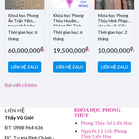
Khoá học Phong
Khóa học Phong
Khóa học Phong
Ấn Trấn Yểm
Thủy Huyền
Thủy Hình Pháp
trong thế trận
Không Phi Tinh
chuyên về Kiến
phong thuỷ.
Liên Hoa
Trúc Hiện Đại
Thời gian học: 6
Thời gian học: 6
Thời gian học: 2
tháng
tháng
tháng
đ
đ
đ
60,000,000
19,500,000
10,000,000
đ
đ
80,000,000
25,000,000
17,0
LIÊN HỆ ZALO
LIÊN HỆ ZALO
LIÊN HỆ ZALO
Điều
Bài viết cũ hơn
hướng
bài
viết
LIÊN HỆ
KHÓA HỌC PHONG
THỦY
Thầy Vũ Giới
Phong Thủy Sư Liên Hoa
ĐT: 0988 964 636
Nguyên Lý Gốc Phong
Thủy Liên Hoa
ĐC: Tư gia Bình Chánh -