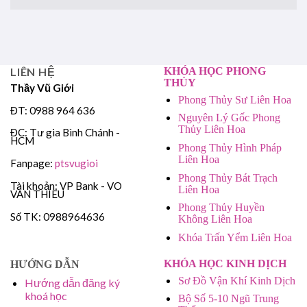
LIÊN HỆ
KHÓA HỌC PHONG
THỦY
Thầy Vũ Giới
Phong Thủy Sư Liên Hoa
ĐT: 0988 964 636
Nguyên Lý Gốc Phong
Thủy Liên Hoa
ĐC: Tư gia Bình Chánh -
HCM
Phong Thủy Hình Pháp
Liên Hoa
Fanpage:
ptsvugioi
Phong Thủy Bát Trạch
Tài khoản: VP Bank - VO
Liên Hoa
VAN THIEU
Phong Thủy Huyền
Số TK: 0988964636
Không Liên Hoa
Khóa Trấn Yểm Liên Hoa
KHÓA HỌC KINH DỊCH
HƯỚNG DẪN
Sơ Đồ Vận Khí Kinh Dịch
Hướng dẫn đăng ký
khoá học
Bộ Số 5-10 Ngũ Trung