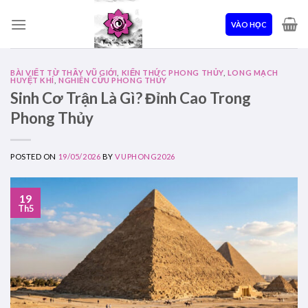
Skip
to
VÀO HỌC
content
BÀI VIẾT TỪ THẦY VŨ GIỚI
,
KIẾN THỨC PHONG THỦY
,
LONG MẠCH
HUYỆT KHÍ
,
NGHIÊN CỨU PHONG THỦY
Sinh Cơ Trận Là Gì? Đỉnh Cao Trong
Phong Thủy
POSTED ON
19/05/2026
BY
VUPHONG2026
19
Th5