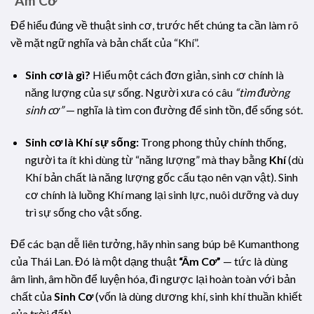
“Âm Cơ”
Để hiểu đúng về thuật sinh cơ, trước hết chúng ta cần làm rõ
về mặt ngữ nghĩa và bản chất của “Khí”.
Sinh cơ là gì?
Hiểu một cách đơn giản, sinh cơ chính là
năng lượng của sự sống. Người xưa có câu
“tìm đường
sinh cơ”
— nghĩa là tìm con đường để sinh tồn, để sống sót.
Sinh cơ là Khí sự sống:
Trong phong thủy chính thống,
người ta ít khi dùng từ “năng lượng” mà thay bằng
Khí
(dù
Khí bản chất là năng lượng gốc cấu tạo nên vạn vật). Sinh
cơ chính là luồng Khí mang lại sinh lực, nuôi dưỡng và duy
trì sự sống cho vật sống.
Để các bạn dễ liên tưởng, hãy nhìn sang búp bê Kumanthong
của Thái Lan. Đó là một dạng thuật
“Âm Cơ”
— tức là dùng
âm linh, âm hồn để luyện hóa, đi ngược lại hoàn toàn với bản
chất của
Sinh Cơ
(vốn là dùng dương khí, sinh khí thuần khiết
của trời đất).