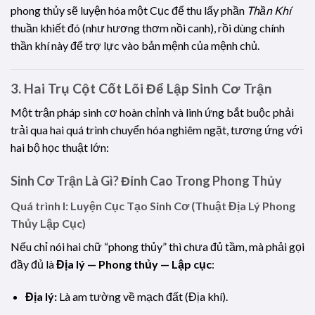
phong thủy sẽ luyện hóa một Cục để thu lấy phần
Thần Khí
thuần khiết đó (như hương thơm nồi canh), rồi dùng chính
thần khí này để trợ lực vào bản mệnh của mệnh chủ.
3. Hai Trụ Cột Cốt Lõi Để Lập Sinh Cơ Trận
Một trận pháp sinh cơ hoàn chỉnh và linh ứng bắt buộc phải
trải qua hai quá trình chuyển hóa nghiêm ngặt, tương ứng với
hai bộ học thuật lớn:
Sinh Cơ Trận Là Gì? Đỉnh Cao Trong Phong Thủy
Quá trình I: Luyện Cục Tạo Sinh Cơ (Thuật Địa Lý Phong
Thủy Lập Cục)
Nếu chỉ nói hai chữ “phong thủy” thì chưa đủ tầm, mà phải gọi
đầy đủ là
Địa lý — Phong thủy — Lập cục
:
Địa lý:
Là am tường về mạch đất (Địa khí).