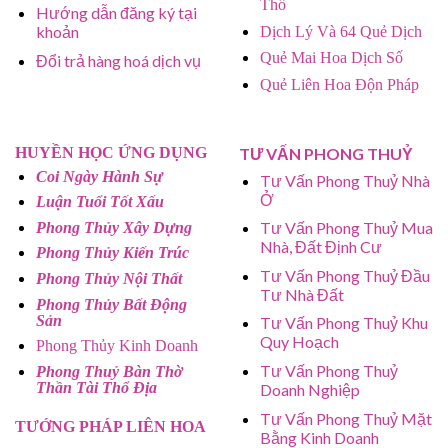
Thổ
Hướng dẫn đăng ký tại
khoản
Dịch Lý Và 64 Quẻ Dịch
Quẻ Mai Hoa Dịch Số
Đổi trả hàng hoá dịch vụ
Quẻ Liên Hoa Độn Pháp
HUYỀN HỌC ỨNG DỤNG
TƯ VẤN PHONG THUỶ
Coi Ngày Hành Sự
Tư Vấn Phong Thuỷ Nhà
Ở
Luận Tuổi Tốt Xấu
Tư Vấn Phong Thuỷ Mua
Phong Thủy Xây Dựng
Nhà, Đất Định Cư
Phong Thủy Kiến Trúc
Tư Vấn Phong Thuỷ Đầu
Phong Thủy Nội Thất
Tư Nhà Đất
Phong Thủy Bất Động
Sản
Tư Vấn Phong Thuỷ Khu
Quy Hoạch
Phong Thủy Kinh Doanh
Tư Vấn Phong Thuỷ
Phong Thuỷ Bàn Thờ
Thần Tài Thổ Địa
Doanh Nghiệp
Tư Vấn Phong Thuỷ Mặt
TƯỚNG PHÁP LIÊN HOA
Bằng Kinh Doanh