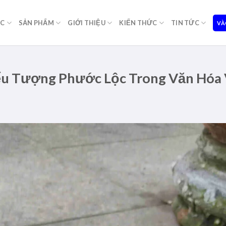
ỌC
SẢN PHẨM
GIỚI THIỆU
KIẾN THỨC
TIN TỨC
VÀ
iểu Tượng Phước Lộc Trong Văn Hóa