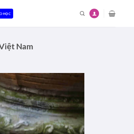
O HỌC
 Việt Nam