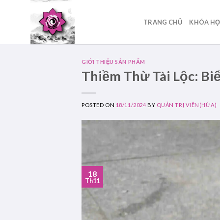
Skip
to
TRANG CHỦ
KHÓA H
content
GIỚI THIỆU SẢN PHẨM
Thiềm Thừ Tài Lộc: B
POSTED ON
18/11/2024
BY
QUẢN TRỊ VIÊN(HỨA)
18
Th11