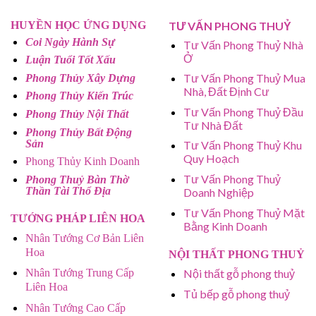
HUYỀN HỌC ỨNG DỤNG
TƯ VẤN PHONG THUỶ
Coi Ngày Hành Sự
Tư Vấn Phong Thuỷ Nhà
Ở
Luận Tuổi Tốt Xấu
Tư Vấn Phong Thuỷ Mua
Phong Thủy Xây Dựng
Nhà, Đất Định Cư
Phong Thủy Kiến Trúc
Tư Vấn Phong Thuỷ Đầu
Phong Thủy Nội Thất
Tư Nhà Đất
Phong Thủy Bất Động
Sản
Tư Vấn Phong Thuỷ Khu
Quy Hoạch
Phong Thủy Kinh Doanh
Tư Vấn Phong Thuỷ
Phong Thuỷ Bàn Thờ
Thần Tài Thổ Địa
Doanh Nghiệp
Tư Vấn Phong Thuỷ Mặt
TƯỚNG PHÁP LIÊN HOA
Bằng Kinh Doanh
Nhân Tướng Cơ Bản Liên
Hoa
NỘI THẤT PHONG THUỶ
Nhân Tướng Trung Cấp
Nội thất gỗ phong thuỷ
Liên Hoa
Tủ bếp gỗ phong thuỷ
Nhân Tướng Cao Cấp