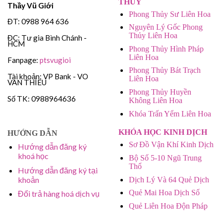
THỦY
Thầy Vũ Giới
Phong Thủy Sư Liên Hoa
ĐT: 0988 964 636
Nguyên Lý Gốc Phong
Thủy Liên Hoa
ĐC: Tư gia Bình Chánh -
HCM
Phong Thủy Hình Pháp
Liên Hoa
Fanpage:
ptsvugioi
Phong Thủy Bát Trạch
Tài khoản: VP Bank - VO
Liên Hoa
VAN THIEU
Phong Thủy Huyền
Số TK: 0988964636
Không Liên Hoa
Khóa Trấn Yểm Liên Hoa
KHÓA HỌC KINH DỊCH
HƯỚNG DẪN
Sơ Đồ Vận Khí Kinh Dịch
Hướng dẫn đăng ký
khoá học
Bộ Số 5-10 Ngũ Trung
Thổ
Hướng dẫn đăng ký tại
khoản
Dịch Lý Và 64 Quẻ Dịch
Quẻ Mai Hoa Dịch Số
Đổi trả hàng hoá dịch vụ
Quẻ Liên Hoa Độn Pháp