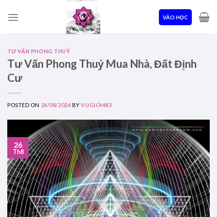
Skip
to
VÀO HỌC
content
TƯ VẤN PHONG THUỶ
Tư Vấn Phong Thuỷ Mua Nhà, Đất Định
Cư
POSTED ON
26/08/2024
BY
VUGIOI483
26
Th8