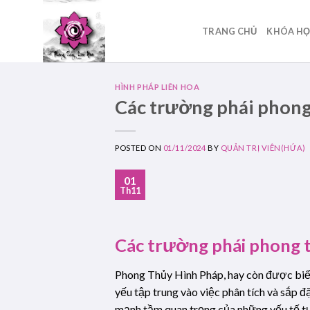
Skip
to
TRANG CHỦ
KHÓA H
content
HÌNH PHÁP LIÊN HOA
Các trường phái phong
POSTED ON
01/11/2024
BY
QUẢN TRỊ VIÊN(HỨA)
01
Th11
Các trường phái phong t
Phong Thủy Hình Pháp, hay còn được biết
yếu tập trung vào việc phân tích và sắp đ
mạnh tầm quan trọng của những yếu tố t