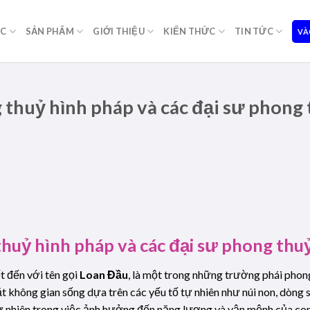
ỌC
SẢN PHẨM
GIỚI THIỆU
KIẾN THỨC
TIN TỨC
VÀ
 thuỷ hình pháp và các đại sư phong
huỷ hình pháp và các đại sư phong thu
 đến với tên gọi
Loan Đầu
, là một trong những trường phái phon
ặt không gian sống dựa trên các yếu tố tự nhiên như núi non, dòng 
ự nhiên trong việc ảnh hưởng đến năng lượng và vận mệnh của co