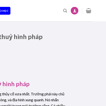
O HỌC
 thuỷ hình pháp
ỷ hình pháp
g thủy cổ xưa nhất. Trường phái này chủ
sông, và địa hình xung quanh. Nó nhấn
n người trong môi trường sống. Có nhiều