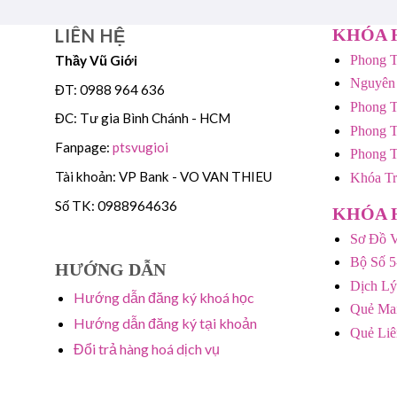
LIÊN HỆ
KHÓA 
Thầy Vũ Giới
Phong T
Nguyên
ĐT: 0988 964 636
Phong T
ĐC: Tư gia Bình Chánh - HCM
Phong T
Fanpage:
ptsvugioi
Phong 
Tài khoản: VP Bank - VO VAN THIEU
Khóa T
Số TK: 0988964636
KHÓA 
Sơ Đồ V
Bộ Số 5
HƯỚNG DẪN
Dịch Lý
Hướng dẫn đăng ký khoá học
Quẻ Mai
Hướng dẫn đăng ký tại khoản
Quẻ Li
Đổi trả hàng hoá dịch vụ