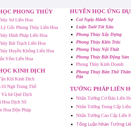
HUYỀN HỌC ỨNG D
HỌC PHONG THỦY
Coi Ngày Hành Sự
hủy Sư Liên Hoa
Luận Tuổi Tốt Xấu
 Lý Gốc Phong Thủy Liên Hoa
Phong Thủy Xây Dựng
hủy Hình Pháp Liên Hoa
Phong Thủy Kiến Trúc
hủy Bát Trạch Liên Hoa
Phong Thủy Nội Thất
Thủy Huyền Không Liên Hoa
Phong Thủy Bất Động Sản
rấn Yểm Liên Hoa
Phong Thủy Kinh Doanh
HỌC KINH DỊCH
Phong Thuỷ Bàn Thờ Thần
Địa
ận Khí Kinh Dịch
-10 Ngũ Trung Thổ
TƯỚNG PHÁP LIÊN 
 Và 64 Quẻ Dịch
Nhân Tướng Cơ Bản Liên H
 Hoa Dịch Số
Nhân Tướng Trung Cấp Liên
ên Hoa Độn Pháp
Nhân Tướng Cao Cấp Liên 
Tổng Luận Nhân Tướng Li