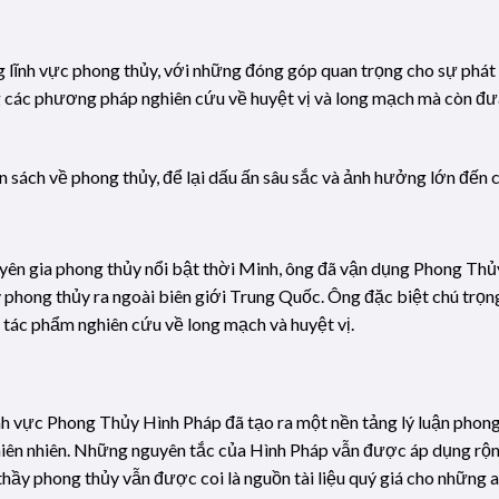
ng lĩnh vực phong thủy, với những đóng góp quan trọng cho sự phá
các phương pháp nghiên cứu về huyệt vị và long mạch mà còn đưa 
ốn sách về phong thủy, để lại dấu ấn sâu sắc và ảnh hưởng lớn đến 
n gia phong thủy nổi bật thời Minh, ông đã vận dụng Phong Thủy
ý phong thủy ra ngoài biên giới Trung Quốc. Ông đặc biệt chú trọn
g tác phẩm nghiên cứu về long mạch và huyệt vị.
ĩnh vực Phong Thủy Hình Pháp đã tạo ra một nền tảng lý luận pho
hiên nhiên. Những nguyên tắc của Hình Pháp vẫn được áp dụng rộn
hầy phong thủy vẫn được coi là nguồn tài liệu quý giá cho những ai