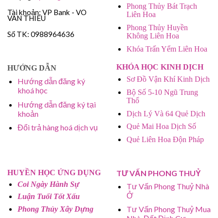
Phong Thủy Bát Trạch
Tài khoản: VP Bank - VO
Liên Hoa
VAN THIEU
Phong Thủy Huyền
Số TK: 0988964636
Không Liên Hoa
Khóa Trấn Yểm Liên Hoa
KHÓA HỌC KINH DỊCH
HƯỚNG DẪN
Sơ Đồ Vận Khí Kinh Dịch
Hướng dẫn đăng ký
khoá học
Bộ Số 5-10 Ngũ Trung
Thổ
Hướng dẫn đăng ký tại
khoản
Dịch Lý Và 64 Quẻ Dịch
Quẻ Mai Hoa Dịch Số
Đổi trả hàng hoá dịch vụ
Quẻ Liên Hoa Độn Pháp
HUYỀN HỌC ỨNG DỤNG
TƯ VẤN PHONG THUỶ
Coi Ngày Hành Sự
Tư Vấn Phong Thuỷ Nhà
Ở
Luận Tuổi Tốt Xấu
Tư Vấn Phong Thuỷ Mua
Phong Thủy Xây Dựng