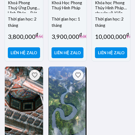
Khoá Phong
Khoá Học Phong
Khóa học Phong
Thuỷ Ứng Dụng
Thuỷ Hình Pháp
Thủy Hình Pháp
Hình Pháp – Bát
chuyên về Kiến
Trạch 2026
Trúc Hiện Đại
Thời gian học: 2
Thời gian học: 1
Thời gian học: 2
tháng
tháng
tháng
đ
đ
đ
3,800,000
3,900,000
10,000,000
đ
đ
5,500,000
5,000,000
17,0
LIÊN HỆ ZALO
LIÊN HỆ ZALO
LIÊN HỆ ZALO