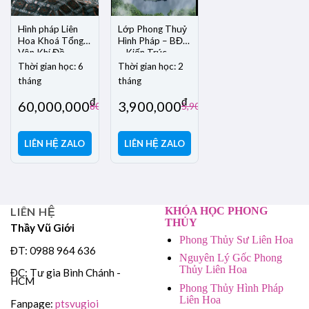
Hình pháp Liên
Lớp Phong Thuỷ
Hoa Khoá Tổng –
Hình Pháp – BĐS
Vận Khí Đồ
– Kiến Trúc
Thời gian học: 6
Thời gian học: 2
tháng
tháng
đ
đ
60,000,000
3,900,000
đ
đ
80,000,000
5,900,000
LIÊN HỆ ZALO
LIÊN HỆ ZALO
LIÊN HỆ
KHÓA HỌC PHONG
THỦY
Thầy Vũ Giới
Phong Thủy Sư Liên Hoa
ĐT: 0988 964 636
Nguyên Lý Gốc Phong
Thủy Liên Hoa
ĐC: Tư gia Bình Chánh -
HCM
Phong Thủy Hình Pháp
Liên Hoa
Fanpage:
ptsvugioi