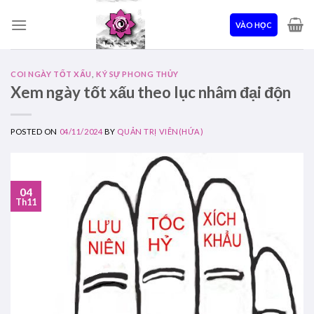
Skip
to
VÀO HỌC
content
COI NGÀY TỐT XẤU
,
KÝ SỰ PHONG THỦY
Xem ngày tốt xấu theo lục nhâm đại độn
POSTED ON
04/11/2024
BY
QUẢN TRỊ VIÊN(HỨA)
04
Th11