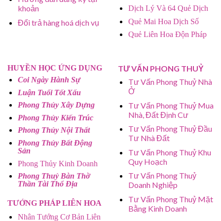
khoản
Dịch Lý Và 64 Quẻ Dịch
Quẻ Mai Hoa Dịch Số
Đổi trả hàng hoá dịch vụ
Quẻ Liên Hoa Độn Pháp
HUYỀN HỌC ỨNG DỤNG
TƯ VẤN PHONG THUỶ
Coi Ngày Hành Sự
Tư Vấn Phong Thuỷ Nhà
Ở
Luận Tuổi Tốt Xấu
Tư Vấn Phong Thuỷ Mua
Phong Thủy Xây Dựng
Nhà, Đất Định Cư
Phong Thủy Kiến Trúc
Tư Vấn Phong Thuỷ Đầu
Phong Thủy Nội Thất
Tư Nhà Đất
Phong Thủy Bất Động
Sản
Tư Vấn Phong Thuỷ Khu
Quy Hoạch
Phong Thủy Kinh Doanh
Tư Vấn Phong Thuỷ
Phong Thuỷ Bàn Thờ
Thần Tài Thổ Địa
Doanh Nghiệp
Tư Vấn Phong Thuỷ Mặt
TƯỚNG PHÁP LIÊN HOA
Bằng Kinh Doanh
Nhân Tướng Cơ Bản Liên