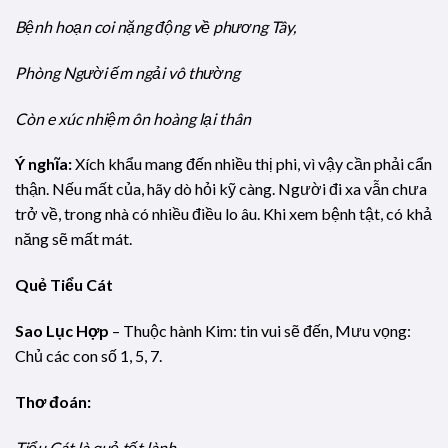
Bệnh hoạn coi nặng động về phương Tây,
Phòng Người ếm ngải vô thường
Còn e xúc nhiệm ôn hoàng lại thân
Ý nghĩa:
Xích khẩu mang đến nhiều thị phi, vì vậy cần phải cẩn
thận. Nếu mất của, hãy dò hỏi kỹ càng. Người đi xa vẫn chưa
trở về, trong nhà có nhiều điều lo âu. Khi xem bệnh tật, có khả
năng sẽ mất mát.
Quẻ Tiểu Cát
Sao Lục Hợp
– Thuộc hành Kim: tin vui sẽ đến, Mưu vọng:
Chủ các con số 1, 5, 7.
Thơ đoán:
Tiểu Cát là quẻ tốt lành,