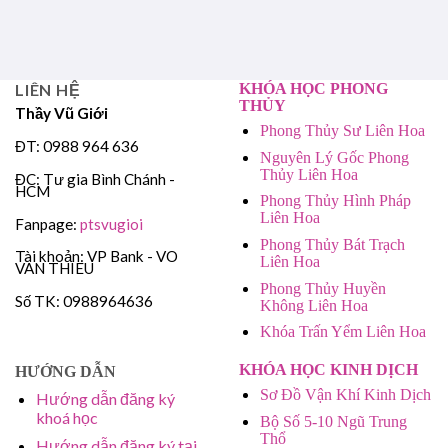
LIÊN HỆ
KHÓA HỌC PHONG
THỦY
Thầy Vũ Giới
Phong Thủy Sư Liên Hoa
ĐT: 0988 964 636
Nguyên Lý Gốc Phong
Thủy Liên Hoa
ĐC: Tư gia Bình Chánh -
HCM
Phong Thủy Hình Pháp
Liên Hoa
Fanpage:
ptsvugioi
Phong Thủy Bát Trạch
Tài khoản: VP Bank - VO
Liên Hoa
VAN THIEU
Phong Thủy Huyền
Số TK: 0988964636
Không Liên Hoa
Khóa Trấn Yểm Liên Hoa
KHÓA HỌC KINH DỊCH
HƯỚNG DẪN
Sơ Đồ Vận Khí Kinh Dịch
Hướng dẫn đăng ký
khoá học
Bộ Số 5-10 Ngũ Trung
Thổ
Hướng dẫn đăng ký tại