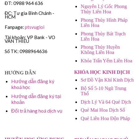
ĐT: 0988 964 636
Nguyên Lý Gốc Phong
Thủy Liên Hoa
ĐC: Tư gia Bình Chánh -
HCM
Phong Thủy Hình Pháp
Liên Hoa
Fanpage:
ptsvugioi
Phong Thủy Bát Trạch
Tài khoản: VP Bank - VO
Liên Hoa
VAN THIEU
Phong Thủy Huyền
Số TK: 0988964636
Không Liên Hoa
Khóa Trấn Yểm Liên Hoa
KHÓA HỌC KINH DỊCH
HƯỚNG DẪN
Sơ Đồ Vận Khí Kinh Dịch
Hướng dẫn đăng ký
khoá học
Bộ Số 5-10 Ngũ Trung
Thổ
Hướng dẫn đăng ký tại
khoản
Dịch Lý Và 64 Quẻ Dịch
Quẻ Mai Hoa Dịch Số
Đổi trả hàng hoá dịch vụ
Quẻ Liên Hoa Độn Pháp