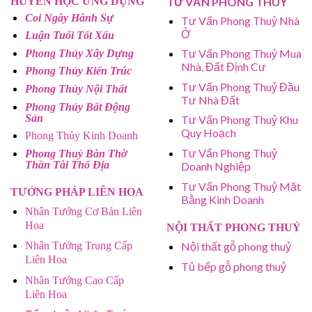
HUYỀN HỌC ỨNG DỤNG
TƯ VẤN PHONG THUỶ
Coi Ngày Hành Sự
Tư Vấn Phong Thuỷ Nhà
Ở
Luận Tuổi Tốt Xấu
Tư Vấn Phong Thuỷ Mua
Phong Thủy Xây Dựng
Nhà, Đất Định Cư
Phong Thủy Kiến Trúc
Tư Vấn Phong Thuỷ Đầu
Phong Thủy Nội Thất
Tư Nhà Đất
Phong Thủy Bất Động
Sản
Tư Vấn Phong Thuỷ Khu
Quy Hoạch
Phong Thủy Kinh Doanh
Tư Vấn Phong Thuỷ
Phong Thuỷ Bàn Thờ
Thần Tài Thổ Địa
Doanh Nghiệp
Tư Vấn Phong Thuỷ Mặt
TƯỚNG PHÁP LIÊN HOA
Bằng Kinh Doanh
Nhân Tướng Cơ Bản Liên
Hoa
NỘI THẤT PHONG THUỶ
Nhân Tướng Trung Cấp
Nội thất gỗ phong thuỷ
Liên Hoa
Tủ bếp gỗ phong thuỷ
Nhân Tướng Cao Cấp
Liên Hoa