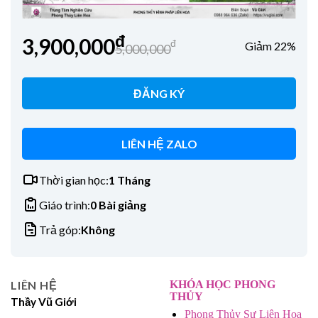
đ
3,900,000
đ
Giảm 22%
5,000,000
ĐĂNG KÝ
LIÊN HỆ ZALO
Thời gian học:
1 Tháng
Giáo trình:
0 Bài giảng
Trả góp:
Không
LIÊN HỆ
KHÓA HỌC PHONG
THỦY
Thầy Vũ Giới
Phong Thủy Sư Liên Hoa