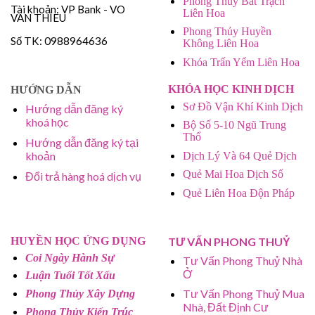
Phong Thủy Bát Trạch
Tài khoản: VP Bank - VO
Liên Hoa
VAN THIEU
Phong Thủy Huyền
Số TK: 0988964636
Không Liên Hoa
Khóa Trấn Yểm Liên Hoa
KHÓA HỌC KINH DỊCH
HƯỚNG DẪN
Sơ Đồ Vận Khí Kinh Dịch
Hướng dẫn đăng ký
khoá học
Bộ Số 5-10 Ngũ Trung
Thổ
Hướng dẫn đăng ký tại
khoản
Dịch Lý Và 64 Quẻ Dịch
Quẻ Mai Hoa Dịch Số
Đổi trả hàng hoá dịch vụ
Quẻ Liên Hoa Độn Pháp
HUYỀN HỌC ỨNG DỤNG
TƯ VẤN PHONG THUỶ
Coi Ngày Hành Sự
Tư Vấn Phong Thuỷ Nhà
Ở
Luận Tuổi Tốt Xấu
Tư Vấn Phong Thuỷ Mua
Phong Thủy Xây Dựng
Nhà, Đất Định Cư
Phong Thủy Kiến Trúc