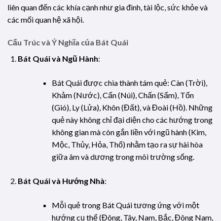
liên quan đến các khía cạnh như gia đình, tài lộc, sức khỏe và
các mối quan hệ xã hội.
Cấu Trúc và Ý Nghĩa của Bát Quái
Bát Quái và Ngũ Hành
:
Bát Quái được chia thành tám quẻ: Càn (Trời),
Khảm (Nước), Cấn (Núi), Chấn (Sấm), Tốn
(Gió), Ly (Lửa), Khôn (Đất), và Đoài (Hồ). Những
quẻ này không chỉ đại diện cho các hướng trong
không gian mà còn gắn liền với ngũ hành (Kim,
Mộc, Thủy, Hỏa, Thổ) nhằm tạo ra sự hài hòa
giữa âm và dương trong môi trường sống.
Bát Quái và Hướng Nhà
:
Mỗi quẻ trong Bát Quái tương ứng với một
hướng cụ thể (Đông, Tây, Nam, Bắc, Đông Nam,