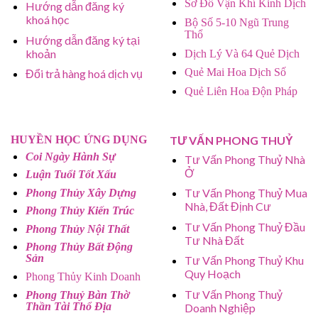
Sơ Đồ Vận Khí Kinh Dịch
Hướng dẫn đăng ký
khoá học
Bộ Số 5-10 Ngũ Trung
Thổ
Hướng dẫn đăng ký tại
khoản
Dịch Lý Và 64 Quẻ Dịch
Quẻ Mai Hoa Dịch Số
Đổi trả hàng hoá dịch vụ
Quẻ Liên Hoa Độn Pháp
HUYỀN HỌC ỨNG DỤNG
TƯ VẤN PHONG THUỶ
Coi Ngày Hành Sự
Tư Vấn Phong Thuỷ Nhà
Ở
Luận Tuổi Tốt Xấu
Tư Vấn Phong Thuỷ Mua
Phong Thủy Xây Dựng
Nhà, Đất Định Cư
Phong Thủy Kiến Trúc
Tư Vấn Phong Thuỷ Đầu
Phong Thủy Nội Thất
Tư Nhà Đất
Phong Thủy Bất Động
Sản
Tư Vấn Phong Thuỷ Khu
Quy Hoạch
Phong Thủy Kinh Doanh
Tư Vấn Phong Thuỷ
Phong Thuỷ Bàn Thờ
Thần Tài Thổ Địa
Doanh Nghiệp