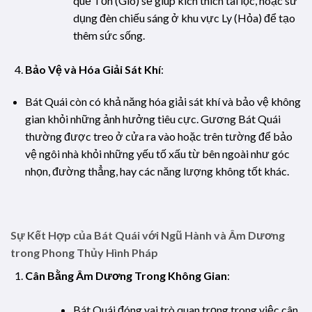
quẻ Tốn (Gió) sẽ giúp kích thích tài lộc, hoặc sử
dụng đèn chiếu sáng ở khu vực Ly (Hỏa) để tạo
thêm sức sống.
Bảo Vệ và Hóa Giải Sát Khí
:
Bát Quái còn có khả năng hóa giải sát khí và bảo vệ không
gian khỏi những ảnh hưởng tiêu cực. Gương Bát Quái
thường được treo ở cửa ra vào hoặc trên tường để bảo
vệ ngôi nhà khỏi những yếu tố xấu từ bên ngoài như góc
nhọn, đường thẳng, hay các năng lượng không tốt khác.
Sự Kết Hợp của Bát Quái với Ngũ Hành và Âm Dương
trong Phong Thủy Hình Pháp
Cân Bằng Âm Dương Trong Không Gian
:
Bát Quái đóng vai trò quan trọng trong việc cân