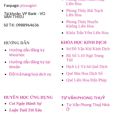
Liên Hoa
Fanpage:
ptsvugioi
Phong Thủy Bát Trạch
Tài khoản: VP Bank - VO
Liên Hoa
VAN THIEU
Phong Thủy Huyền
Số TK: 0988964636
Không Liên Hoa
Khóa Trấn Yểm Liên Hoa
KHÓA HỌC KINH DỊCH
HƯỚNG DẪN
Sơ Đồ Vận Khí Kinh Dịch
Hướng dẫn đăng ký
khoá học
Bộ Số 5-10 Ngũ Trung
Thổ
Hướng dẫn đăng ký tại
khoản
Dịch Lý Và 64 Quẻ Dịch
Quẻ Mai Hoa Dịch Số
Đổi trả hàng hoá dịch vụ
Quẻ Liên Hoa Độn Pháp
HUYỀN HỌC ỨNG DỤNG
TƯ VẤN PHONG THUỶ
Coi Ngày Hành Sự
Tư Vấn Phong Thuỷ Nhà
Ở
Luận Tuổi Tốt Xấu