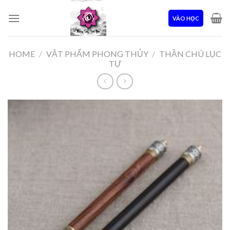
Skip
to
VÀO HỌC
content
HOME
/
VẬT PHẨM PHONG THỦY
/
THẦN CHÚ LỤC
TỰ