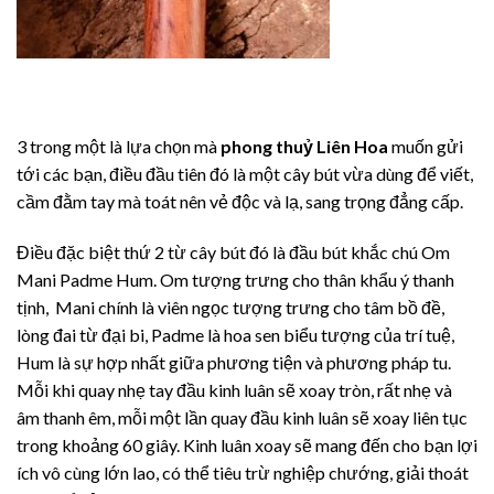
3 trong một là lựa chọn mà
phong thuỷ Liên Hoa
muốn gửi
tới các bạn, điều đầu tiên đó là một cây bút vừa dùng để viết,
cầm đằm tay mà toát nên vẻ độc và lạ, sang trọng đẳng cấp.
Điều đặc biệt thứ 2 từ cây bút đó là đầu bút khắc chú Om
Mani Padme Hum. Om tượng trưng cho thân khẩu ý thanh
tịnh, Mani chính là viên ngọc tượng trưng cho tâm bồ đề,
lòng đai từ đại bi, Padme là hoa sen biểu tượng của trí tuệ,
Hum là sự hợp nhất giữa phương tiện và phương pháp tu.
Mỗi khi quay nhẹ tay đầu kinh luân sẽ xoay tròn, rất nhẹ và
âm thanh êm, mỗi một lần quay đầu kinh luân sẽ xoay liên tục
trong khoảng 60 giây. Kinh luân xoay sẽ mang đến cho bạn lợi
ích vô cùng lớn lao, có thể tiêu trừ nghiệp chướng, giải thoát