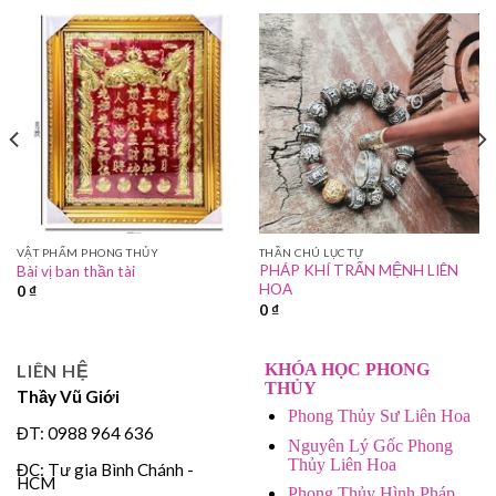
VẬT PHẨM PHONG THỦY
THẦN CHÚ LỤC TỰ
PHÁP KHÍ TRẤN MỆNH LIÊN
Bài vị ban thần tài
HOA
0
₫
0
₫
LIÊN HỆ
KHÓA HỌC PHONG
THỦY
Thầy Vũ Giới
Phong Thủy Sư Liên Hoa
ĐT: 0988 964 636
Nguyên Lý Gốc Phong
Thủy Liên Hoa
ĐC: Tư gia Bình Chánh -
HCM
Phong Thủy Hình Pháp