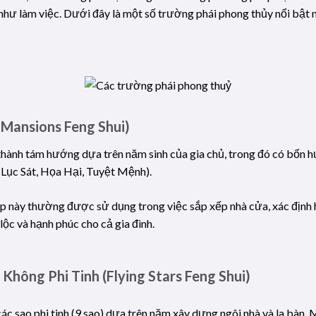
như làm việc. Dưới đây là một số trường phái phong thủy nổi bật 
 Mansions Feng Shui)
thành tám hướng dựa trên năm sinh của gia chủ, trong đó có bốn hư
Lục Sát, Họa Hại, Tuyệt Mệnh).
p này thường được sử dụng trong việc sắp xếp nhà cửa, xác định
lộc và hạnh phúc cho cả gia đình.
hông Phi Tinh (Flying Stars Feng Shui)
các sao phi tinh (9 sao) dựa trên năm xây dựng ngôi nhà và la bàn