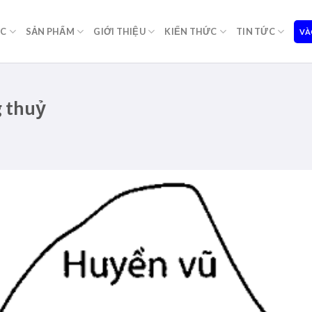
ỌC
SẢN PHẨM
GIỚI THIỆU
KIẾN THỨC
TIN TỨC
VÀ
 thuỷ