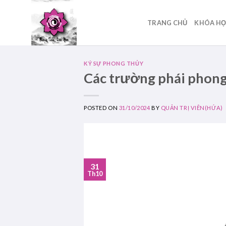
Skip
to
TRANG CHỦ
KHÓA H
content
KÝ SỰ PHONG THỦY
Các trường phái phong
POSTED ON
31/10/2024
BY
QUẢN TRỊ VIÊN(HỨA)
31
Th10