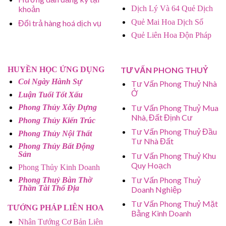
khoản
Dịch Lý Và 64 Quẻ Dịch
Quẻ Mai Hoa Dịch Số
Đổi trả hàng hoá dịch vụ
Quẻ Liên Hoa Độn Pháp
HUYỀN HỌC ỨNG DỤNG
TƯ VẤN PHONG THUỶ
Coi Ngày Hành Sự
Tư Vấn Phong Thuỷ Nhà
Ở
Luận Tuổi Tốt Xấu
Tư Vấn Phong Thuỷ Mua
Phong Thủy Xây Dựng
Nhà, Đất Định Cư
Phong Thủy Kiến Trúc
Tư Vấn Phong Thuỷ Đầu
Phong Thủy Nội Thất
Tư Nhà Đất
Phong Thủy Bất Động
Sản
Tư Vấn Phong Thuỷ Khu
Quy Hoạch
Phong Thủy Kinh Doanh
Tư Vấn Phong Thuỷ
Phong Thuỷ Bàn Thờ
Thần Tài Thổ Địa
Doanh Nghiệp
Tư Vấn Phong Thuỷ Mặt
TƯỚNG PHÁP LIÊN HOA
Bằng Kinh Doanh
Nhân Tướng Cơ Bản Liên