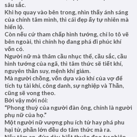
sâu sắc.
Khi họ quay vào bên trong, nhìn thấy ánh sáng
của chính tâm mình, thì cái đẹp ấy tự nhiên mà
hiển lộ.
Còn nếu cứ tham chấp hình tướng, chỉ lo tô vẽ
bên ngoài, thì chính họ đang phá đi phúc khí
vốn có.
Người nữ mà thâm cầu nhục thể, cầu sắc, cầu
hình tướng của ngã, thì tâm thức sẽ tiết khí,
nguyên thần suy, mệnh khí giảm.
Mà người chồng, vốn dựa vào khí của vợ để
tích tụ tài khí, công danh, sự nghiệp và Thần,
cũng sẽ vong theo.
Bởi vậy mới nói:
“Phong thuỷ của người đàn ông, chính là người
phụ nữ của họ.”
Một người nữ vượng phu ích tử hay phá phu
hại tử, phần lớn đều do tâm thức mà ra.
Nếu tâm an, đức dày, biết thuận đạo tự nhiên,