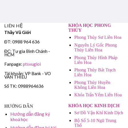
LIÊN HỆ
KHÓA HỌC PHONG
THỦY
Thầy Vũ Giới
Phong Thủy Sư Liên Hoa
ĐT: 0988 964 636
Nguyên Lý Gốc Phong
Thủy Liên Hoa
ĐC: Tư gia Bình Chánh -
HCM
Phong Thủy Hình Pháp
Liên Hoa
Fanpage:
ptsvugioi
Phong Thủy Bát Trạch
Tài khoản: VP Bank - VO
Liên Hoa
VAN THIEU
Phong Thủy Huyền
Số TK: 0988964636
Không Liên Hoa
Khóa Trấn Yểm Liên Hoa
KHÓA HỌC KINH DỊCH
HƯỚNG DẪN
Sơ Đồ Vận Khí Kinh Dịch
Hướng dẫn đăng ký
khoá học
Bộ Số 5-10 Ngũ Trung
Thổ
Hướng dẫn đăng ký tại