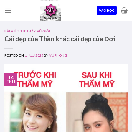
Skip
to
VÀO HỌC
content
BÀI VIẾT TỪ THẦY VŨ GIỚI
Cái đẹp của Thần khác cái đẹp của Đời
POSTED ON
14/11/2025
BY
VUPHONG
14
Th11