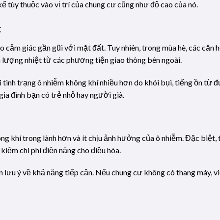
 kể tùy thuộc vào vị trí của chung cư cũng như độ cao của nó.
t
 cảm giác gần gũi với mặt đất. Tuy nhiên, trong mùa hè, các căn 
à lượng nhiệt từ các phương tiện giao thông bên ngoài.
 tình trạng ô nhiễm không khí nhiều hơn do khói bụi, tiếng ồn từ 
ia đình bạn có trẻ nhỏ hay người già.
g khí trong lành hơn và ít chịu ảnh hưởng của ô nhiễm. Đặc biệt, 
 kiệm chi phí điện năng cho điều hòa.
n lưu ý về khả năng tiếp cận. Nếu chung cư không có thang máy, việ