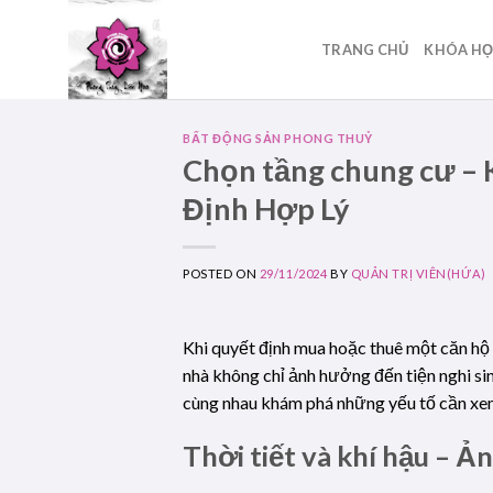
Skip
to
TRANG CHỦ
KHÓA H
content
BẤT ĐỘNG SẢN PHONG THUỶ
Chọn tầng chung cư –
Định Hợp Lý
POSTED ON
29/11/2024
BY
QUẢN TRỊ VIÊN(HỨA)
Khi quyết định mua hoặc thuê một căn hộ
nhà không chỉ ảnh hưởng đến tiện nghi sinh
cùng nhau khám phá những yếu tố cần xem
Thời tiết và khí hậu – 