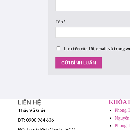
Tên
*
Lưu tên của tôi, email, và trang w
LIÊN HỆ
KHÓA 
Thầy Vũ Giới
Phong T
Nguyên
ĐT: 0988 964 636
Phong T
ĐC: Tư gia Bình Chánh - HCM