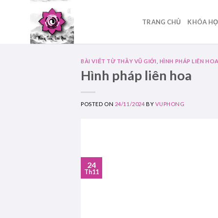
Skip
to
TRANG CHỦ
KHÓA H
content
BÀI VIẾT TỪ THẦY VŨ GIỚI
,
HÌNH PHÁP LIÊN HO
Hình pháp liên hoa
POSTED ON
24/11/2024
BY
VUPHONG
24
Th11