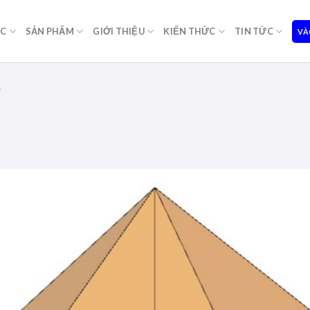
ỌC
SẢN PHẨM
GIỚI THIỆU
KIẾN THỨC
TIN TỨC
VÀ
A