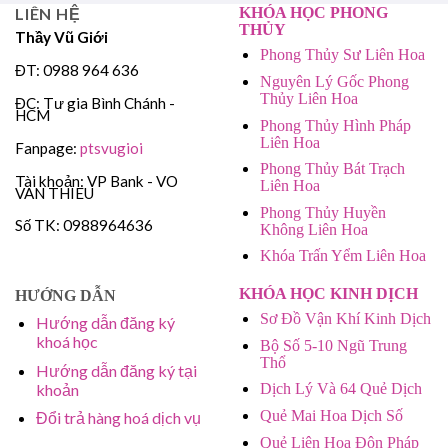
LIÊN HỆ
KHÓA HỌC PHONG
THỦY
Thầy Vũ Giới
Phong Thủy Sư Liên Hoa
ĐT: 0988 964 636
Nguyên Lý Gốc Phong
Thủy Liên Hoa
ĐC: Tư gia Bình Chánh -
HCM
Phong Thủy Hình Pháp
Liên Hoa
Fanpage:
ptsvugioi
Phong Thủy Bát Trạch
Tài khoản: VP Bank - VO
Liên Hoa
VAN THIEU
Phong Thủy Huyền
Số TK: 0988964636
Không Liên Hoa
Khóa Trấn Yểm Liên Hoa
KHÓA HỌC KINH DỊCH
HƯỚNG DẪN
Sơ Đồ Vận Khí Kinh Dịch
Hướng dẫn đăng ký
khoá học
Bộ Số 5-10 Ngũ Trung
Thổ
Hướng dẫn đăng ký tại
khoản
Dịch Lý Và 64 Quẻ Dịch
Quẻ Mai Hoa Dịch Số
Đổi trả hàng hoá dịch vụ
Quẻ Liên Hoa Độn Pháp