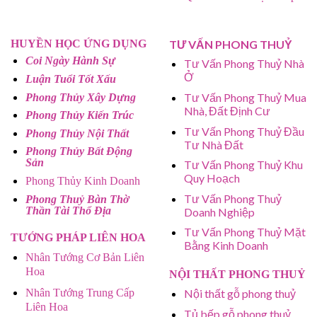
HUYỀN HỌC ỨNG DỤNG
TƯ VẤN PHONG THUỶ
Coi Ngày Hành Sự
Tư Vấn Phong Thuỷ Nhà
Ở
Luận Tuổi Tốt Xấu
Tư Vấn Phong Thuỷ Mua
Phong Thủy Xây Dựng
Nhà, Đất Định Cư
Phong Thủy Kiến Trúc
Tư Vấn Phong Thuỷ Đầu
Phong Thủy Nội Thất
Tư Nhà Đất
Phong Thủy Bất Động
Sản
Tư Vấn Phong Thuỷ Khu
Quy Hoạch
Phong Thủy Kinh Doanh
Tư Vấn Phong Thuỷ
Phong Thuỷ Bàn Thờ
Thần Tài Thổ Địa
Doanh Nghiệp
Tư Vấn Phong Thuỷ Mặt
TƯỚNG PHÁP LIÊN HOA
Bằng Kinh Doanh
Nhân Tướng Cơ Bản Liên
Hoa
NỘI THẤT PHONG THUỶ
Nhân Tướng Trung Cấp
Nội thất gỗ phong thuỷ
Liên Hoa
Tủ bếp gỗ phong thuỷ