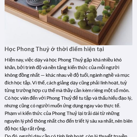
Học Phong Thuỷ ở thời điểm hiện tại
Hiện nay, việc dạy và học Phong Thuỷ gặp khá nhiều khó
khăn, bởi trình độ và nền tảng kiến thức của mỗi người
không đồng nhất — khác nhau về độ tuổi, ngành nghề và mục
đích học tập. Vì thế, cách giảng dạy cũng phải linh hoạt, tuỳ
từng trường hợp cụ thể mà thầy cần kèm riêng một số môn.
Có học viên đến với Phong Thuỷ để tu tập và thấu hiểu đạo lý,
nhưng cũng có người muốn ứng dụng ngay vào thực tế.
Phạm vi kiến thức của Phong Thuỷ lại trải dài từ những
nguyên lý phổ thông nhất cho đến triết lý sâu xa nhất, nên biên
độ học tập rất rộng.
Do đó, người dạy cần có tính linh hoạt, còn lý thuyết truyền