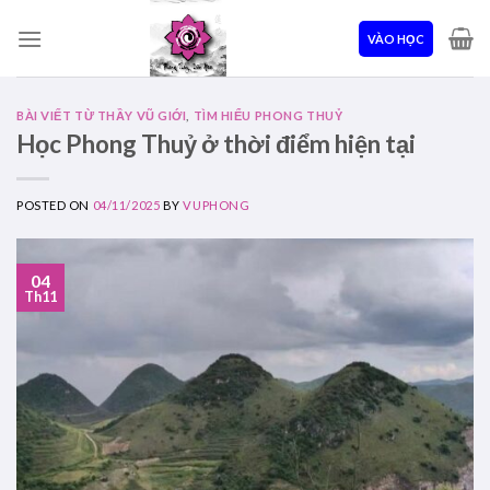
Skip
to
VÀO HỌC
content
BÀI VIẾT TỪ THẦY VŨ GIỚI
,
TÌM HIỂU PHONG THUỶ
Học Phong Thuỷ ở thời điểm hiện tại
POSTED ON
04/11/2025
BY
VUPHONG
04
Th11