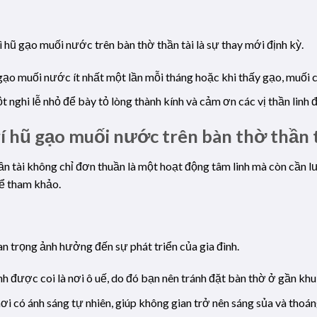
ì hũ gạo muối nước trên bàn thờ thần tài là sự thay mới định kỳ.
 gạo muối nước ít nhất một lần mỗi tháng hoặc khi thấy gạo, muối 
t nghi lễ nhỏ để bày tỏ lòng thành kính và cảm ơn các vị thần linh đ
rí hũ gạo muối nước trên bàn thờ thần 
ần tài không chỉ đơn thuần là một hoạt động tâm linh mà còn cần l
hể tham khảo.
quan trọng ảnh hưởng đến sự phát triển của gia đình.
inh được coi là nơi ô uế, do đó bạn nên tránh đặt bàn thờ ở gần khu
ơi có ánh sáng tự nhiên, giúp không gian trở nên sáng sủa và thoá