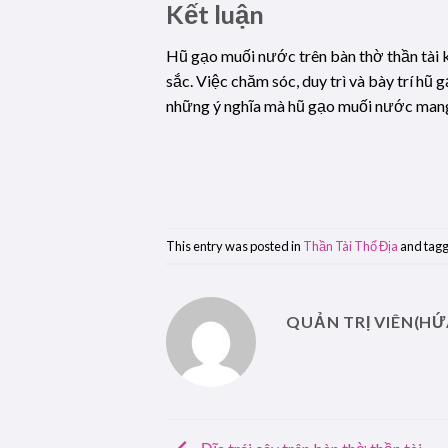
Kết luận
Hũ gạo muối nước trên bàn thờ thần tài k
sắc. Việc chăm sóc, duy trì và bày trí hũ
những ý nghĩa mà hũ gạo muối nước mang 
This entry was posted in
Thần Tài Thổ Địa
and tag
QUẢN TRỊ VIÊN(HỨ