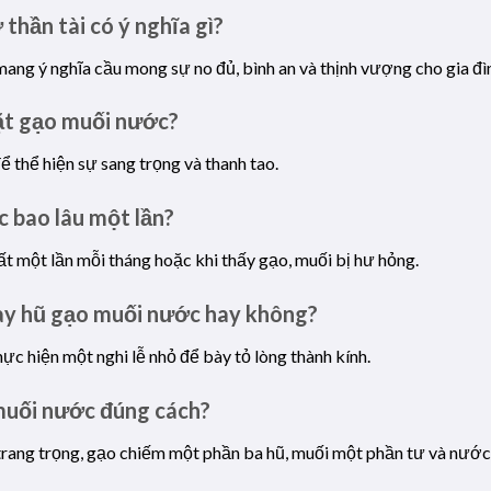
thần tài có ý nghĩa gì?
ang ý nghĩa cầu mong sự no đủ, bình an và thịnh vượng cho gia đì
đặt gạo muối nước?
 thể hiện sự sang trọng và thanh tao.
 bao lâu một lần?
t một lần mỗi tháng hoặc khi thấy gạo, muối bị hư hỏng.
hay hũ gạo muối nước hay không?
ực hiện một nghi lễ nhỏ để bày tỏ lòng thành kính.
 muối nước đúng cách?
trang trọng, gạo chiếm một phần ba hũ, muối một phần tư và nước