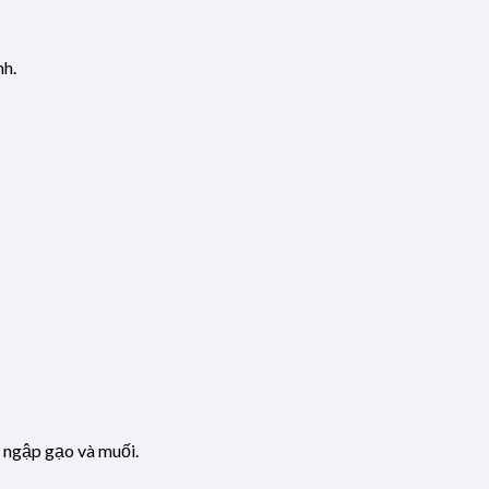
nh.
 ngập gạo và muối.