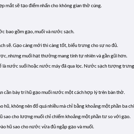
 đẹp mắt sẽ tạo điểm nhấn cho không gian thờ cúng.
ước bao gồm gạo, muối và nước sạch.
ch sẽ. Gạo càng mới thì càng tốt, biểu trưng cho sự no đủ.
ược, nhưng muối hạt thường mang tính tự nhiên và gần gũi hơn.
ể là nước suối hoặc nước máy đã qua lọc. Nước sạch tượng trưng c
ạn cần bày trí hũ gạo muối nước một cách hợp lý trên bàn thờ.
vào hũ, không nên đổ quá nhiều mà chỉ bằng khoảng một phần ba chi
hũ sao cho lượng muối chỉ chiếm khoảng một phần tư so với gạo.
 vào hũ sao cho nước vừa đủ ngập gạo và muối.