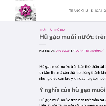
Skip
to
TRANG CHỦ
KHÓA H
content
THẦN TÀI THỔ ĐỊA
Hũ gạo muối nước trên
POSTED ON
24/11/2024
BY
QUẢN TRỊ VIÊN(HỨA)
Hũ gạo muối nước trên bàn thờ thần tài 
trị tâm linh mà còn thể hiện lòng thành kín
những điều cần lưu ý khi đặt hũ gạo muối 
Ý nghĩa của hũ gạo muối
Hũ gạo muối nước trên bàn thờ thần tài k
Việt. Dưới đây là một số khía cạnh quan t