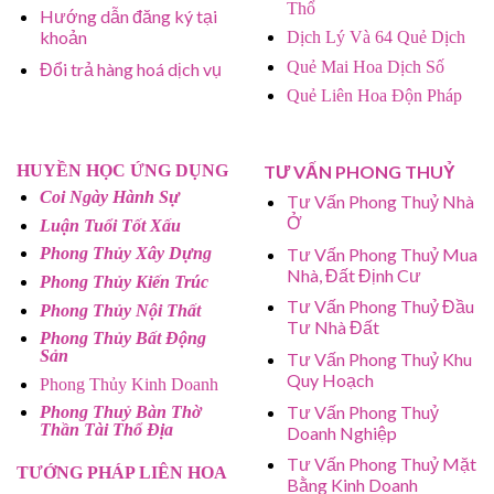
Thổ
Hướng dẫn đăng ký tại
khoản
Dịch Lý Và 64 Quẻ Dịch
Quẻ Mai Hoa Dịch Số
Đổi trả hàng hoá dịch vụ
Quẻ Liên Hoa Độn Pháp
HUYỀN HỌC ỨNG DỤNG
TƯ VẤN PHONG THUỶ
Coi Ngày Hành Sự
Tư Vấn Phong Thuỷ Nhà
Ở
Luận Tuổi Tốt Xấu
Tư Vấn Phong Thuỷ Mua
Phong Thủy Xây Dựng
Nhà, Đất Định Cư
Phong Thủy Kiến Trúc
Tư Vấn Phong Thuỷ Đầu
Phong Thủy Nội Thất
Tư Nhà Đất
Phong Thủy Bất Động
Sản
Tư Vấn Phong Thuỷ Khu
Quy Hoạch
Phong Thủy Kinh Doanh
Tư Vấn Phong Thuỷ
Phong Thuỷ Bàn Thờ
Thần Tài Thổ Địa
Doanh Nghiệp
Tư Vấn Phong Thuỷ Mặt
TƯỚNG PHÁP LIÊN HOA
Bằng Kinh Doanh