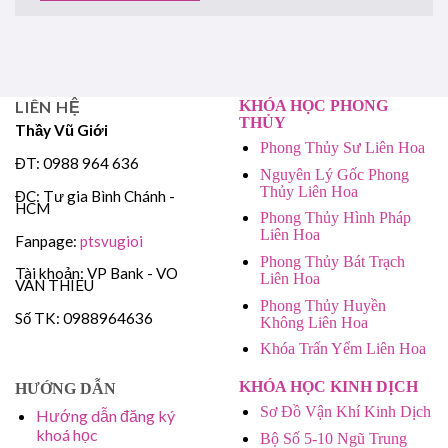
LIÊN HỆ
KHÓA HỌC PHONG
THỦY
Thầy Vũ Giới
Phong Thủy Sư Liên Hoa
ĐT: 0988 964 636
Nguyên Lý Gốc Phong
Thủy Liên Hoa
ĐC: Tư gia Bình Chánh -
HCM
Phong Thủy Hình Pháp
Liên Hoa
Fanpage:
ptsvugioi
Phong Thủy Bát Trạch
Tài khoản: VP Bank - VO
Liên Hoa
VAN THIEU
Phong Thủy Huyền
Số TK: 0988964636
Không Liên Hoa
Khóa Trấn Yểm Liên Hoa
KHÓA HỌC KINH DỊCH
HƯỚNG DẪN
Sơ Đồ Vận Khí Kinh Dịch
Hướng dẫn đăng ký
khoá học
Bộ Số 5-10 Ngũ Trung