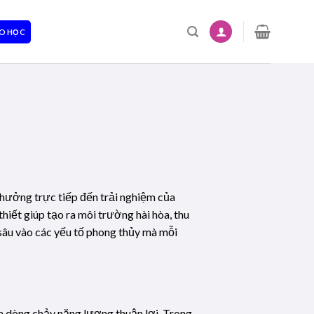
O HỌC
h hưởng trực tiếp đến trải nghiệm của
hiết giúp tạo ra môi trường hài hòa, thu
i sâu vào các yếu tố phong thủy mà mỗi
 ra dòng chảy năng lượng thuận lợi. Trong