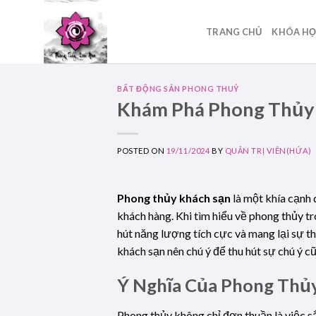
Skip
to
TRANG CHỦ
KHÓA H
content
BẤT ĐỘNG SẢN PHONG THUỶ
Khám Phá Phong Thủy
POSTED ON
19/11/2024
BY
QUẢN TRỊ VIÊN(HỨA)
Phong thủy khách sạn
là một khía cạnh 
khách hàng. Khi tìm hiểu về phong thủy t
hút năng lượng tích cực và mang lại sự th
khách sạn nên chú ý để thu hút sự chú ý 
Ý Nghĩa Của Phong Thủ
Phong thủy không chỉ đơn thuần là việc sắ