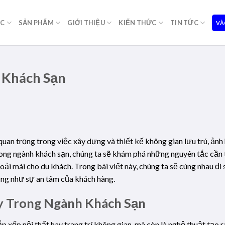
ỌC
SẢN PHẨM
GIỚI THIỆU
KIẾN THỨC
TIN TỨC
VÀ
 Khách Sạn
quan trọng trong việc xây dựng và thiết kế không gian lưu trú, ản
rong ngành khách sạn, chúng ta sẽ khám phá những nguyên tắc cần t
oải mái cho du khách. Trong bài viết này, chúng ta sẽ cùng nhau đ
cũng như sự an tâm của khách hàng.
y Trong Ngành Khách Sạn
p xếp nội thất hay trang trí không gian, mà còn là nghệ thuật tạo