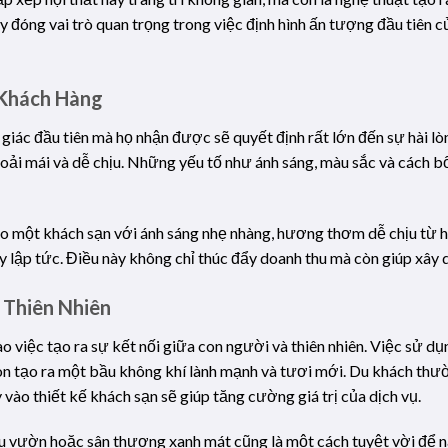
 đóng vai trò quan trọng trong việc định hình ấn tượng đầu tiên 
 Khách Hàng
iác đầu tiên mà họ nhận được sẽ quyết định rất lớn đến sự hài l
ải mái và dễ chịu. Những yếu tố như ánh sáng, màu sắc và cách bố
một khách sạn với ánh sáng nhẹ nhàng, hương thơm dễ chịu từ ho
y lập tức. Điều này không chỉ thúc đẩy doanh thu mà còn giúp xây 
 Thiên Nhiên
 việc tạo ra sự kết nối giữa con người và thiên nhiên. Việc sử d
òn tạo ra một bầu không khí lành mạnh và tươi mới. Du khách thư
y vào thiết kế khách sạn sẽ giúp tăng cường giá trị của dịch vụ.
hu vườn hoặc sân thượng xanh mát cũng là một cách tuyệt vời để 