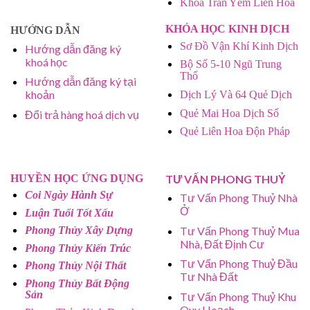
Khóa Trấn Yểm Liên Hoa
KHÓA HỌC KINH DỊCH
HƯỚNG DẪN
Sơ Đồ Vận Khí Kinh Dịch
Hướng dẫn đăng ký
khoá học
Bộ Số 5-10 Ngũ Trung
Thổ
Hướng dẫn đăng ký tại
khoản
Dịch Lý Và 64 Quẻ Dịch
Quẻ Mai Hoa Dịch Số
Đổi trả hàng hoá dịch vụ
Quẻ Liên Hoa Độn Pháp
HUYỀN HỌC ỨNG DỤNG
TƯ VẤN PHONG THUỶ
Coi Ngày Hành Sự
Tư Vấn Phong Thuỷ Nhà
Ở
Luận Tuổi Tốt Xấu
Tư Vấn Phong Thuỷ Mua
Phong Thủy Xây Dựng
Nhà, Đất Định Cư
Phong Thủy Kiến Trúc
Tư Vấn Phong Thuỷ Đầu
Phong Thủy Nội Thất
Tư Nhà Đất
Phong Thủy Bất Động
Sản
Tư Vấn Phong Thuỷ Khu
Quy Hoạch