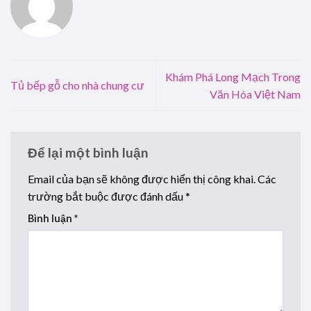
Khám Phá Long Mạch Trong
Tủ bếp gỗ cho nhà chung cư
Văn Hóa Việt Nam
Để lại một bình luận
Email của bạn sẽ không được hiển thị công khai.
Các
trường bắt buộc được đánh dấu
*
Bình luận
*