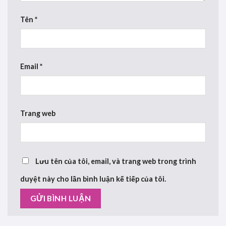
Tên
*
Email
*
Trang web
Lưu tên của tôi, email, và trang web trong trình
duyệt này cho lần bình luận kế tiếp của tôi.