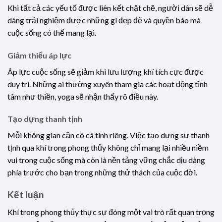
Khi tất cả các yếu tố được liên kết chặt chẽ, người dân sẽ dễ
dàng trải nghiệm được những gì đẹp đẽ và quyền báo mà
cuộc sống có thể mang lại.
Giảm thiểu áp lực
Áp lực cuộc sống sẽ giảm khi lưu lượng khí tích cực được
duy trì. Những ai thường xuyên tham gia các hoạt động tĩnh
tâm như thiền, yoga sẽ nhận thấy rõ điều này.
Tạo dựng thanh tịnh
Mỗi không gian cần có cá tính riêng. Việc tạo dựng sự thanh
tịnh qua khí trong phong thủy không chỉ mang lại nhiều niềm
vui trong cuộc sống mà còn là nền tảng vững chắc dịu dàng
phía trước cho bạn trong những thử thách của cuộc đời.
Kết luận
Khí trong phong thủy thực sự đóng một vai trò rất quan trọng