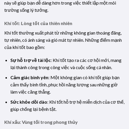
này sẽ giúp bạn dễ dàng hơn trong việc thiết lập một môi
trường sống lý tưởng.
Khí tốt: Lòng tốt của thiên nhiên
Khí tốt thường xuất phát từ những không gian thoáng đãng,
tự nhiên, có ánh sáng và gió mát tự nhiên. Những điểm mạnh
của khí tốt bao gồm:
Sự hỗ trợ về tài lộc
: Khí tốt tạo ra các cơ hội mới, mang
lại thành công trong công việc và cuộc sống cá nhân.
Cảm giác bình yên
: Một không gian có khí tốt giúp bạn
cảm thấy bình tĩnh, phục hồi năng lượng sau những giờ
làm việc căng thẳng.
Sức khỏe dồi dào
: Khí tốt hỗ trợ hệ miễn dịch của cơ thể,
giúp chống lại bệnh tật.
Khí xấu: Vùng tối trong phong thủy