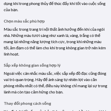
dụng khí trong phong thủy để thúc đẩy khí tốt vào cuộc sống
của bạn.
Chọn màu sắc phù hợp
Màu sắc trong trang trí nội thất ảnh hưởng đến khí của ngôi
nhà. Những màu tươi sáng như xanh lá, vàng, trắng có thể
mang lại những năng lượng tích cực, trong khi những màu
tối, ảm đạm có thể làm cho khí trong không gian trở nên kém
linh hoạt.
Sắp xếp không gian sống hợp lý
Ngoài việc cân nhắc màu sắc, việc sắp xếp đồ đạc cũng đóng
vai trò quan trọng. Hãy để ánh sáng tự nhiên lọt vào căn
phòng nhiều nhất có thể, điều này không chỉ mang lại sự trong
lành mà còn tạo cảm hứng cho bạn.
Thay đổi phong cách sống