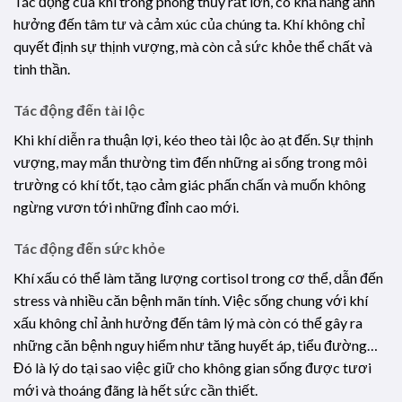
Tác động của khí trong phong thủy rất lớn, có khả năng ảnh
hưởng đến tâm tư và cảm xúc của chúng ta. Khí không chỉ
quyết định sự thịnh vượng, mà còn cả sức khỏe thể chất và
tinh thần.
Tác động đến tài lộc
Khi khí diễn ra thuận lợi, kéo theo tài lộc ào ạt đến. Sự thịnh
vượng, may mắn thường tìm đến những ai sống trong môi
trường có khí tốt, tạo cảm giác phấn chấn và muốn không
ngừng vươn tới những đỉnh cao mới.
Tác động đến sức khỏe
Khí xấu có thể làm tăng lượng cortisol trong cơ thể, dẫn đến
stress và nhiều căn bệnh mãn tính. Việc sống chung với khí
xấu không chỉ ảnh hưởng đến tâm lý mà còn có thể gây ra
những căn bệnh nguy hiểm như tăng huyết áp, tiểu đường…
Đó là lý do tại sao việc giữ cho không gian sống được tươi
mới và thoáng đãng là hết sức cần thiết.