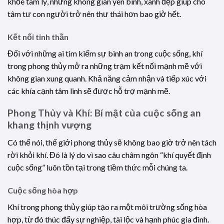
khỏe tâm lý, những không gian yên bình, xanh đẹp giúp cho
tâm tư con người trở nên thư thái hơn bao giờ hết.
Kết nối tinh thần
Đối với những ai tìm kiếm sự bình an trong cuộc sống, khí
trong phong thủy mở ra những trạm kết nối mạnh mẽ với
không gian xung quanh. Khả năng cảm nhận và tiếp xúc với
các khía cạnh tâm linh sẽ được hỗ trợ mạnh mẽ.
Phong Thủy và Khí: Bí mật của cuộc sống an
khang thịnh vượng
Có thể nói, thế giới phong thủy sẽ không bao giờ trở nên tách
rời khỏi khí. Đó là lý do vì sao câu châm ngôn “khí quyết định
cuộc sống” luôn tồn tại trong tiềm thức mỗi chúng ta.
Cuộc sống hòa hợp
Khí trong phong thủy giúp tạo ra một môi trường sống hòa
hợp, từ đó thúc đẩy sự nghiệp, tài lộc và hạnh phúc gia đình.