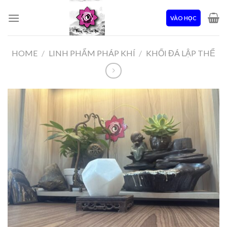
Skip
to
VÀO HỌC
content
HOME
/
LINH PHẨM PHÁP KHÍ
/
KHỐI ĐÁ LẬP THỂ