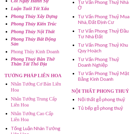
Coi Ngày Hành Sự
Tư Vấn Phong Thuỷ Nhà
Ở
Luận Tuổi Tốt Xấu
Tư Vấn Phong Thuỷ Mua
Phong Thủy Xây Dựng
Nhà, Đất Định Cư
Phong Thủy Kiến Trúc
Tư Vấn Phong Thuỷ Đầu
Phong Thủy Nội Thất
Tư Nhà Đất
Phong Thủy Bất Động
Sản
Tư Vấn Phong Thuỷ Khu
Quy Hoạch
Phong Thủy Kinh Doanh
Tư Vấn Phong Thuỷ
Phong Thuỷ Bàn Thờ
Thần Tài Thổ Địa
Doanh Nghiệp
Tư Vấn Phong Thuỷ Mặt
TƯỚNG PHÁP LIÊN HOA
Bằng Kinh Doanh
Nhân Tướng Cơ Bản Liên
Hoa
NỘI THẤT PHONG THUỶ
Nhân Tướng Trung Cấp
Nội thất gỗ phong thuỷ
Liên Hoa
Tủ bếp gỗ phong thuỷ
Nhân Tướng Cao Cấp
Liên Hoa
Tổng Luận Nhân Tướng
Liên Hoa