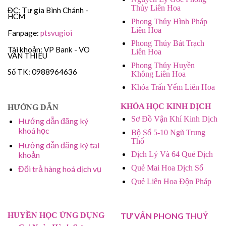
Thủy Liên Hoa
ĐC: Tư gia Bình Chánh -
HCM
Phong Thủy Hình Pháp
Liên Hoa
Fanpage:
ptsvugioi
Phong Thủy Bát Trạch
Tài khoản: VP Bank - VO
Liên Hoa
VAN THIEU
Phong Thủy Huyền
Số TK: 0988964636
Không Liên Hoa
Khóa Trấn Yểm Liên Hoa
KHÓA HỌC KINH DỊCH
HƯỚNG DẪN
Sơ Đồ Vận Khí Kinh Dịch
Hướng dẫn đăng ký
khoá học
Bộ Số 5-10 Ngũ Trung
Thổ
Hướng dẫn đăng ký tại
khoản
Dịch Lý Và 64 Quẻ Dịch
Quẻ Mai Hoa Dịch Số
Đổi trả hàng hoá dịch vụ
Quẻ Liên Hoa Độn Pháp
HUYỀN HỌC ỨNG DỤNG
TƯ VẤN PHONG THUỶ