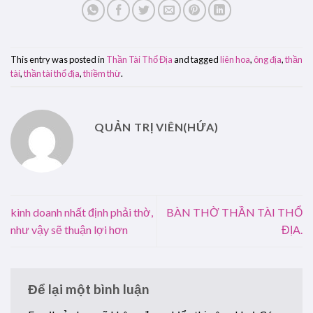
This entry was posted in
Thần Tài Thổ Địa
and tagged
liên hoa
,
ông địa
,
thần
tài
,
thần tài thổ địa
,
thiềm thừ
.
QUẢN TRỊ VIÊN(HỨA)
kinh doanh nhất định phải thờ,
BÀN THỜ THẦN TÀI THỔ
như vậy sẽ thuận lợi hơn
ĐỊA.
Để lại một bình luận