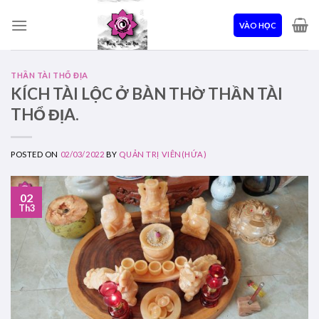
Skip
to
VÀO HỌC
content
THẦN TÀI THỔ ĐỊA
KÍCH TÀI LỘC Ở BÀN THỜ THẦN TÀI
THỔ ĐỊA.
POSTED ON
02/03/2022
BY
QUẢN TRỊ VIÊN(HỨA)
02
Th3