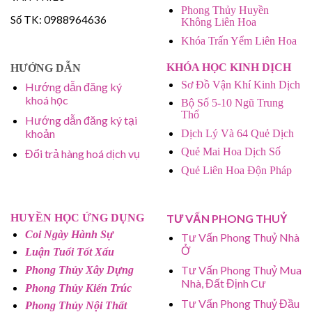
Phong Thủy Huyền
Số TK: 0988964636
Không Liên Hoa
Khóa Trấn Yểm Liên Hoa
KHÓA HỌC KINH DỊCH
HƯỚNG DẪN
Sơ Đồ Vận Khí Kinh Dịch
Hướng dẫn đăng ký
khoá học
Bộ Số 5-10 Ngũ Trung
Thổ
Hướng dẫn đăng ký tại
khoản
Dịch Lý Và 64 Quẻ Dịch
Quẻ Mai Hoa Dịch Số
Đổi trả hàng hoá dịch vụ
Quẻ Liên Hoa Độn Pháp
HUYỀN HỌC ỨNG DỤNG
TƯ VẤN PHONG THUỶ
Coi Ngày Hành Sự
Tư Vấn Phong Thuỷ Nhà
Ở
Luận Tuổi Tốt Xấu
Tư Vấn Phong Thuỷ Mua
Phong Thủy Xây Dựng
Nhà, Đất Định Cư
Phong Thủy Kiến Trúc
Tư Vấn Phong Thuỷ Đầu
Phong Thủy Nội Thất