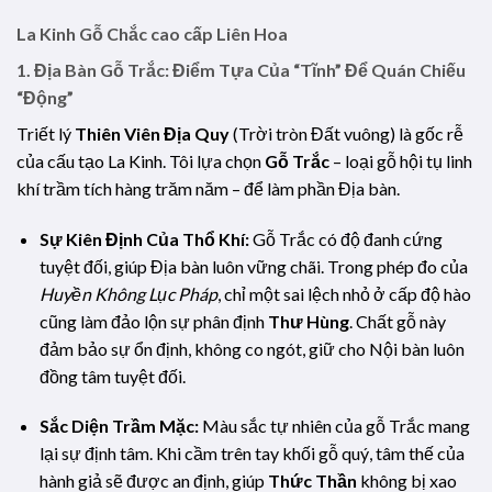
La Kinh Gỗ Chắc cao cấp Liên Hoa
1. Địa Bàn Gỗ Trắc: Điểm Tựa Của “Tĩnh” Để Quán Chiếu
“Động”
Triết lý
Thiên Viên Địa Quy
(Trời tròn Đất vuông) là gốc rễ
của cấu tạo La Kinh. Tôi lựa chọn
Gỗ Trắc
– loại gỗ hội tụ linh
khí trầm tích hàng trăm năm – để làm phần Địa bàn.
Sự Kiên Định Của Thổ Khí:
Gỗ Trắc có độ đanh cứng
tuyệt đối, giúp Địa bàn luôn vững chãi. Trong phép đo của
Huyền Không Lục Pháp
, chỉ một sai lệch nhỏ ở cấp độ hào
cũng làm đảo lộn sự phân định
Thư Hùng
. Chất gỗ này
đảm bảo sự ổn định, không co ngót, giữ cho Nội bàn luôn
đồng tâm tuyệt đối.
Sắc Diện Trầm Mặc:
Màu sắc tự nhiên của gỗ Trắc mang
lại sự định tâm. Khi cầm trên tay khối gỗ quý, tâm thế của
hành giả sẽ được an định, giúp
Thức Thần
không bị xao