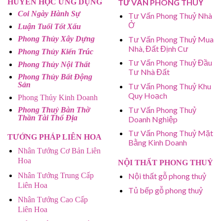
HUYỀN HỌC ỨNG DỤNG
TƯ VẤN PHONG THUỶ
Coi Ngày Hành Sự
Tư Vấn Phong Thuỷ Nhà
Ở
Luận Tuổi Tốt Xấu
Tư Vấn Phong Thuỷ Mua
Phong Thủy Xây Dựng
Nhà, Đất Định Cư
Phong Thủy Kiến Trúc
Tư Vấn Phong Thuỷ Đầu
Phong Thủy Nội Thất
Tư Nhà Đất
Phong Thủy Bất Động
Sản
Tư Vấn Phong Thuỷ Khu
Quy Hoạch
Phong Thủy Kinh Doanh
Tư Vấn Phong Thuỷ
Phong Thuỷ Bàn Thờ
Thần Tài Thổ Địa
Doanh Nghiệp
Tư Vấn Phong Thuỷ Mặt
TƯỚNG PHÁP LIÊN HOA
Bằng Kinh Doanh
Nhân Tướng Cơ Bản Liên
Hoa
NỘI THẤT PHONG THUỶ
Nhân Tướng Trung Cấp
Nội thất gỗ phong thuỷ
Liên Hoa
Tủ bếp gỗ phong thuỷ
Nhân Tướng Cao Cấp
Liên Hoa