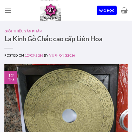
Skip
to
VÀO HỌC
content
GIỚI THIỆU SẢN PHẨM
La Kinh Gỗ Chắc cao cấp Liên Hoa
POSTED ON
12/05/2026
BY
VUPHONG2026
12
Th5