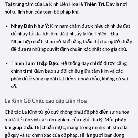
Tại trung tâm của La Kinh Liên Hoa là
Thiên Trì
. Đây là nơi
hội tụ linh hồn của toàn bộ pháp khí.
Nhạy Bén Như Ý:
Kim nam châm được hiệu chỉnh để đạt
độ nhạy tối đa. Khi kim đã định, ấy là lúc Thiên – Địa –
Nhân hợp nhất, khai mở khả năng thấu thị cho người thầy
để đưa ra những quyết định chuẩn xác nhất cho gia chủ.
Thiên Tâm Thập Đạo:
Hệ thống dây chỉ đỏ được căng
chỉnh tỉ mỉ, đảm bảo sự đối chiếu giữa tâm kim và các
phân độ ở vòng ngoài đạt đến sự hoàn hảo, không có sai
số.
La Kinh Gỗ Chắc cao cấp Liên Hoa
Chế tác La Kinh từ gỗ quý không phải để phô diễn sự xa hoa,
mà là để tôn vinh sự tôn nghiêm của nghề địa lý. Một
pháp
khí giúp thấu thị
chuẩn mực, mang trong mình sinh khí của
gỗ quý và sự chính xác của cổ pháp, sẽ là người bạn đồng