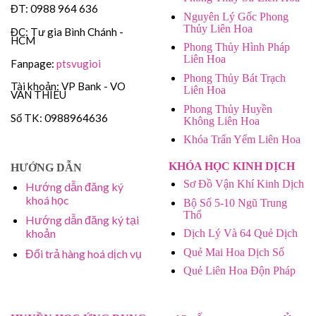
ĐT: 0988 964 636
Nguyên Lý Gốc Phong
Thủy Liên Hoa
ĐC: Tư gia Bình Chánh -
HCM
Phong Thủy Hình Pháp
Liên Hoa
Fanpage:
ptsvugioi
Phong Thủy Bát Trạch
Tài khoản: VP Bank - VO
Liên Hoa
VAN THIEU
Phong Thủy Huyền
Số TK: 0988964636
Không Liên Hoa
Khóa Trấn Yểm Liên Hoa
KHÓA HỌC KINH DỊCH
HƯỚNG DẪN
Sơ Đồ Vận Khí Kinh Dịch
Hướng dẫn đăng ký
khoá học
Bộ Số 5-10 Ngũ Trung
Thổ
Hướng dẫn đăng ký tại
khoản
Dịch Lý Và 64 Quẻ Dịch
Quẻ Mai Hoa Dịch Số
Đổi trả hàng hoá dịch vụ
Quẻ Liên Hoa Độn Pháp