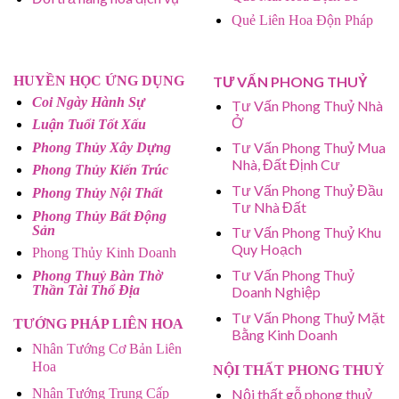
Quẻ Liên Hoa Độn Pháp
HUYỀN HỌC ỨNG DỤNG
TƯ VẤN PHONG THUỶ
Coi Ngày Hành Sự
Tư Vấn Phong Thuỷ Nhà
Ở
Luận Tuổi Tốt Xấu
Tư Vấn Phong Thuỷ Mua
Phong Thủy Xây Dựng
Nhà, Đất Định Cư
Phong Thủy Kiến Trúc
Tư Vấn Phong Thuỷ Đầu
Phong Thủy Nội Thất
Tư Nhà Đất
Phong Thủy Bất Động
Sản
Tư Vấn Phong Thuỷ Khu
Quy Hoạch
Phong Thủy Kinh Doanh
Tư Vấn Phong Thuỷ
Phong Thuỷ Bàn Thờ
Thần Tài Thổ Địa
Doanh Nghiệp
Tư Vấn Phong Thuỷ Mặt
TƯỚNG PHÁP LIÊN HOA
Bằng Kinh Doanh
Nhân Tướng Cơ Bản Liên
Hoa
NỘI THẤT PHONG THUỶ
Nhân Tướng Trung Cấp
Nội thất gỗ phong thuỷ