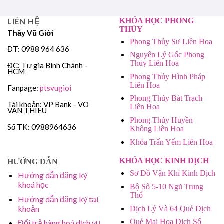
LIÊN HỆ
KHÓA HỌC PHONG
THỦY
Thầy Vũ Giới
Phong Thủy Sư Liên Hoa
ĐT: 0988 964 636
Nguyên Lý Gốc Phong
Thủy Liên Hoa
ĐC: Tư gia Bình Chánh -
HCM
Phong Thủy Hình Pháp
Liên Hoa
Fanpage:
ptsvugioi
Phong Thủy Bát Trạch
Tài khoản: VP Bank - VO
Liên Hoa
VAN THIEU
Phong Thủy Huyền
Số TK: 0988964636
Không Liên Hoa
Khóa Trấn Yểm Liên Hoa
KHÓA HỌC KINH DỊCH
HƯỚNG DẪN
Sơ Đồ Vận Khí Kinh Dịch
Hướng dẫn đăng ký
khoá học
Bộ Số 5-10 Ngũ Trung
Thổ
Hướng dẫn đăng ký tại
khoản
Dịch Lý Và 64 Quẻ Dịch
Quẻ Mai Hoa Dịch Số
Đổi trả hàng hoá dịch vụ