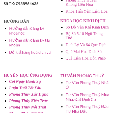
Phong Thủy Huyền
Số TK: 0988964636
Không Liên Hoa
Khóa Trấn Yểm Liên Hoa
KHÓA HỌC KINH DỊCH
HƯỚNG DẪN
Sơ Đồ Vận Khí Kinh Dịch
Hướng dẫn đăng ký
khoá học
Bộ Số 5-10 Ngũ Trung
Thổ
Hướng dẫn đăng ký tại
khoản
Dịch Lý Và 64 Quẻ Dịch
Quẻ Mai Hoa Dịch Số
Đổi trả hàng hoá dịch vụ
Quẻ Liên Hoa Độn Pháp
HUYỀN HỌC ỨNG DỤNG
TƯ VẤN PHONG THUỶ
Coi Ngày Hành Sự
Tư Vấn Phong Thuỷ Nhà
Ở
Luận Tuổi Tốt Xấu
Tư Vấn Phong Thuỷ Mua
Phong Thủy Xây Dựng
Nhà, Đất Định Cư
Phong Thủy Kiến Trúc
Tư Vấn Phong Thuỷ Đầu
Phong Thủy Nội Thất
Tư Nhà Đất