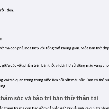
rời, đen.
an
hờ mà còn phải hòa hợp với tổng thể không gian. Một bàn thờ đẹp
c giữa các vật phẩm trên bàn thờ, ví dụ như sử dụng màu vàng cho
ng vai trò quan trọng trong việc làm nổi bật màu sắc. Bạn có thể
úng.
chăm sóc và bảo trì bàn thờ thần tài
ệc trang trí, mà còn bao gồm cả việc giữ gìn vệ sinh và duy trì nă