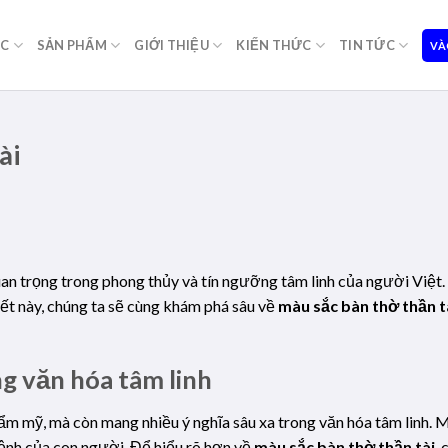
ỌC
SẢN PHẨM
GIỚI THIỆU
KIẾN THỨC
TIN TỨC
VÀ
ài
uan trọng trong phong thủy và tín ngưỡng tâm linh của người Việt.
viết này, chúng ta sẽ cùng khám phá sâu về
màu sắc bàn thờ thần t
ng văn hóa tâm linh
ẩm mỹ, mà còn mang nhiều ý nghĩa sâu xa trong văn hóa tâm linh. 
ệnh của con người. Để hiểu rõ hơn về
màu sắc bàn thờ thần tài
,