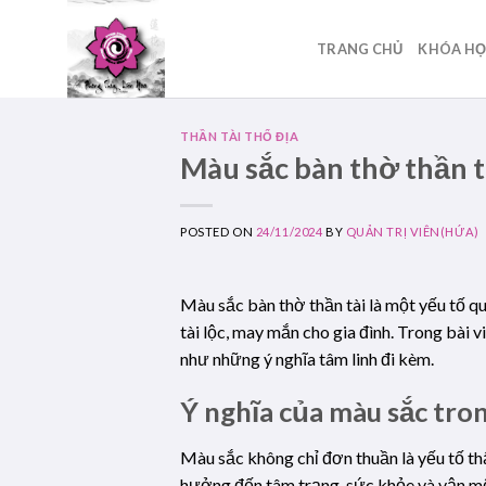
Skip
to
TRANG CHỦ
KHÓA H
content
THẦN TÀI THỔ ĐỊA
Màu sắc bàn thờ thần t
POSTED ON
24/11/2024
BY
QUẢN TRỊ VIÊN(HỨA)
Màu sắc bàn thờ thần tài là một yếu tố q
tài lộc, may mắn cho gia đình. Trong bài 
như những ý nghĩa tâm linh đi kèm.
Ý nghĩa của màu sắc tro
Màu sắc không chỉ đơn thuần là yếu tố th
hưởng đến tâm trạng, sức khỏe và vận m