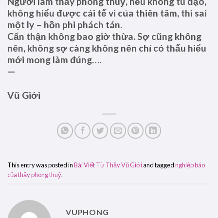
Người làm thầy phong thuỷ, nếu không tu đạo,
không hiểu được cái tế vi của thiên tâm, thì sai
một ly – hồn phi phách tán.
Cẩn thận không bao giờ thừa. Sợ cũng không
nên, không sợ càng không nên chỉ có thấu hiểu
mới mong làm đúng….
—
Vũ Giới
This entry was posted in
Bài Viết Từ Thầy Vũ Giới
and tagged
nghiệp báo
của thầy phong thuỷ
.
VUPHONG