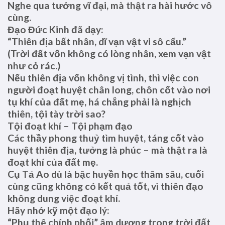
Nghe qua tưởng vĩ đại, mà thật ra hài hước vô
cùng.
Đạo Đức Kinh đã dạy:
“Thiên địa bất nhân, dĩ vạn vật vi sô cẩu.”
(Trời đất vốn không có lòng nhân, xem vạn vật
như cỏ rác.)
Nếu thiên địa vốn không vị tình, thì việc con
người đoạt huyệt chân long, chôn cốt vào nơi
tụ khí của đất mẹ, há chẳng phải là nghịch
thiên, tội tày trời sao?
Tội đoạt khí – Tội phạm đạo
Các thầy phong thuỷ tìm huyệt, táng cốt vào
huyệt thiên địa, tưởng là phúc – mà thật ra là
đoạt khí của đất mẹ.
Cụ Tả Ao dù là bậc huyền học thâm sâu, cuối
cùng cũng không có kết quả tốt, vì thiên đạo
không dung việc đoạt khí.
Hãy nhớ kỹ một đạo lý:
“Phụ thê chính phối” âm dương trong trời đất