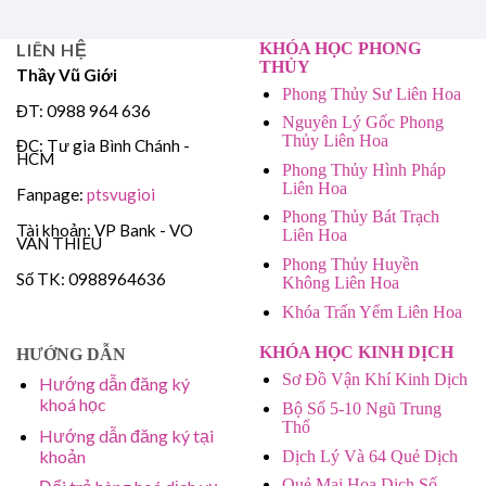
LIÊN HỆ
KHÓA HỌC PHONG
THỦY
Thầy Vũ Giới
Phong Thủy Sư Liên Hoa
ĐT: 0988 964 636
Nguyên Lý Gốc Phong
Thủy Liên Hoa
ĐC: Tư gia Bình Chánh -
HCM
Phong Thủy Hình Pháp
Liên Hoa
Fanpage:
ptsvugioi
Phong Thủy Bát Trạch
Tài khoản: VP Bank - VO
Liên Hoa
VAN THIEU
Phong Thủy Huyền
Số TK: 0988964636
Không Liên Hoa
Khóa Trấn Yểm Liên Hoa
KHÓA HỌC KINH DỊCH
HƯỚNG DẪN
Sơ Đồ Vận Khí Kinh Dịch
Hướng dẫn đăng ký
khoá học
Bộ Số 5-10 Ngũ Trung
Thổ
Hướng dẫn đăng ký tại
khoản
Dịch Lý Và 64 Quẻ Dịch
Quẻ Mai Hoa Dịch Số