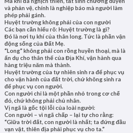
Mà khi đã nghịch thiên, tất sinh chướng duyên
và phản vệ, chính là nghiệp báo mà người làm
phép phải gánh.
Huyệt trường không phải của con người
Các bạn cần hiểu rõ: Huyệt trường là gì?
Đó là nơi tụ khí của thân long. Tức là phần vận
động sống của Đất Mẹ.
“Long” không phải con rồng huyền thoại, mà là
ẩn dụ cho thân thể của Địa Khí, vận hành qua
hàng triệu năm mà thành.
Huyệt trường của tự nhiên sinh ra để phục vụ
cho vận hành của đất trời, chứ không sinh ra
để phục vụ con người.
Con người chỉ là một phần nhỏ trong cơ chế
đó, chứ không phải chủ nhân.
Vị ngã là gốc tội lỗi của loài người:
Con người – vì ngã chấp – lại tự cho rằng:
“Giữa trời đất, con người là nhất; ta đứng đầu
vạn vật, thiên địa phải phục vụ cho ta.”