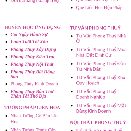
Đổi trả hàng hoá dịch vụ
Quẻ Liên Hoa Độn Pháp
HUYỀN HỌC ỨNG DỤNG
TƯ VẤN PHONG THUỶ
Coi Ngày Hành Sự
Tư Vấn Phong Thuỷ Nhà
Ở
Luận Tuổi Tốt Xấu
Tư Vấn Phong Thuỷ Mua
Phong Thủy Xây Dựng
Nhà, Đất Định Cư
Phong Thủy Kiến Trúc
Tư Vấn Phong Thuỷ Đầu
Phong Thủy Nội Thất
Tư Nhà Đất
Phong Thủy Bất Động
Sản
Tư Vấn Phong Thuỷ Khu
Quy Hoạch
Phong Thủy Kinh Doanh
Tư Vấn Phong Thuỷ
Phong Thuỷ Bàn Thờ
Thần Tài Thổ Địa
Doanh Nghiệp
Tư Vấn Phong Thuỷ Mặt
TƯỚNG PHÁP LIÊN HOA
Bằng Kinh Doanh
Nhân Tướng Cơ Bản Liên
Hoa
NỘI THẤT PHONG THUỶ
Nhân Tướng Trung Cấp
Nội thất gỗ phong thuỷ