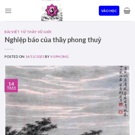
Skip
to
VÀO HỌC
content
BÀI VIẾT TỪ THẦY VŨ GIỚI
Nghiệp báo của thầy phong thuỷ
POSTED ON
14/11/2025
BY
VUPHONG
14
Th11