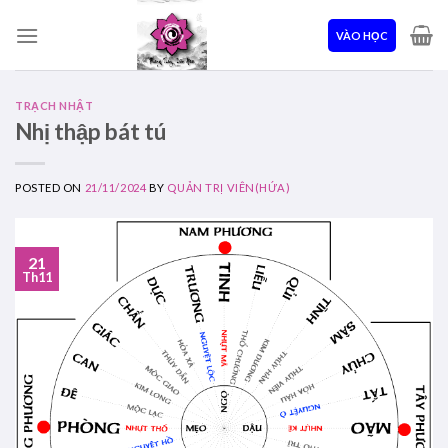
Skip
to
VÀO HỌC
content
TRẠCH NHẬT
Nhị thập bát tú
POSTED ON
21/11/2024
BY
QUẢN TRỊ VIÊN(HỨA)
21
Th11