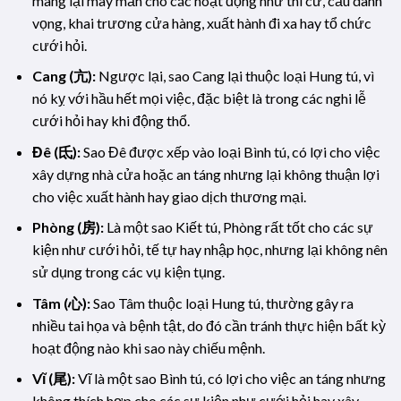
mang lại may mắn cho các hoạt động như thi cử, cầu danh
vọng, khai trương cửa hàng, xuất hành đi xa hay tổ chức
cưới hỏi.
Cang (亢):
Ngược lại, sao Cang lại thuộc loại Hung tú, vì
nó kỵ với hầu hết mọi việc, đặc biệt là trong các nghi lễ
cưới hỏi hay khi động thổ.
Đê (氐):
Sao Đê được xếp vào loại Bình tú, có lợi cho việc
xây dựng nhà cửa hoặc an táng nhưng lại không thuận lợi
cho việc xuất hành hay giao dịch thương mại.
Phòng (房):
Là một sao Kiết tú, Phòng rất tốt cho các sự
kiện như cưới hỏi, tế tự hay nhập học, nhưng lại không nên
sử dụng trong các vụ kiện tụng.
Tâm (心):
Sao Tâm thuộc loại Hung tú, thường gây ra
nhiều tai họa và bệnh tật, do đó cần tránh thực hiện bất kỳ
hoạt động nào khi sao này chiếu mệnh.
Vĩ (尾):
Vĩ là một sao Bình tú, có lợi cho việc an táng nhưng
không thích hợp cho các sự kiện như cưới hỏi hay xây