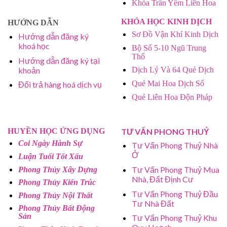
Khóa Trấn Yểm Liên Hoa
KHÓA HỌC KINH DỊCH
HƯỚNG DẪN
Sơ Đồ Vận Khí Kinh Dịch
Hướng dẫn đăng ký
khoá học
Bộ Số 5-10 Ngũ Trung
Thổ
Hướng dẫn đăng ký tại
khoản
Dịch Lý Và 64 Quẻ Dịch
Quẻ Mai Hoa Dịch Số
Đổi trả hàng hoá dịch vụ
Quẻ Liên Hoa Độn Pháp
HUYỀN HỌC ỨNG DỤNG
TƯ VẤN PHONG THUỶ
Coi Ngày Hành Sự
Tư Vấn Phong Thuỷ Nhà
Ở
Luận Tuổi Tốt Xấu
Tư Vấn Phong Thuỷ Mua
Phong Thủy Xây Dựng
Nhà, Đất Định Cư
Phong Thủy Kiến Trúc
Tư Vấn Phong Thuỷ Đầu
Phong Thủy Nội Thất
Tư Nhà Đất
Phong Thủy Bất Động
Sản
Tư Vấn Phong Thuỷ Khu