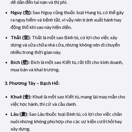
dễ dẫn đến tai nạn và thị phi.
Nguy (危):
Sao Nguy cũng thuộc loại Hung tú, có thể gây
ra nguy hiểm và bệnh tật, vì vậy nên tránh xuất hành hay
động thổ khi sao này hiện diện.
Thất (室):
Thất là một sao Bình tú, có lợi cho việc xây
dựng và sửa chữa nhà cửa, nhưng không nên di chuyển
nhiều trong thời gian này.
Bích (壁):
Bích là một sao Kiết tú, rất tốt cho kinh doanh,
mua bán và khai trương.
3. Phương Tây – Bạch Hổ:
Khuê (奎):
Khuê là một sao Kiết tú, mang lại may mắn cho
việc học hành, thi cử và cầu danh.
Lâu (婁):
Sao Lâu thuộc loại Bình tú, có lợi cho việc chăn
nuôi nhưng không phù hợp cho các sự kiện cưới hỏi hay
xây dựng.