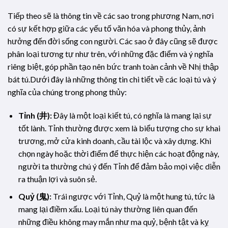
Tiếp theo sẽ là thông tin về các sao trong phương Nam, nơi
có sự kết hợp giữa các yếu tố văn hóa và phong thủy, ảnh
hưởng đến đời sống con người. Các sao ở đây cũng sẽ được
phân loại tương tự như trên, với những đặc điểm và ý nghĩa
riêng biệt, góp phần tạo nên bức tranh toàn cảnh về Nhị thập
bát tú.Dưới đây là những thông tin chi tiết về các loại tú và ý
nghĩa của chúng trong phong thủy:
Tỉnh (井):
Đây là một loại kiết tú, có nghĩa là mang lại sự
tốt lành. Tỉnh thường được xem là biểu tượng cho sự khai
trương, mở cửa kinh doanh, cầu tài lộc và xây dựng. Khi
chọn ngày hoặc thời điểm để thực hiện các hoạt động này,
người ta thường chú ý đến Tỉnh để đảm bảo mọi việc diễn
ra thuận lợi và suôn sẻ.
Quỷ (鬼):
Trái ngược với Tỉnh, Quỷ là một hung tú, tức là
mang lại điềm xấu. Loại tú này thường liên quan đến
những điều không may mắn như ma quỷ, bệnh tật và kỵ