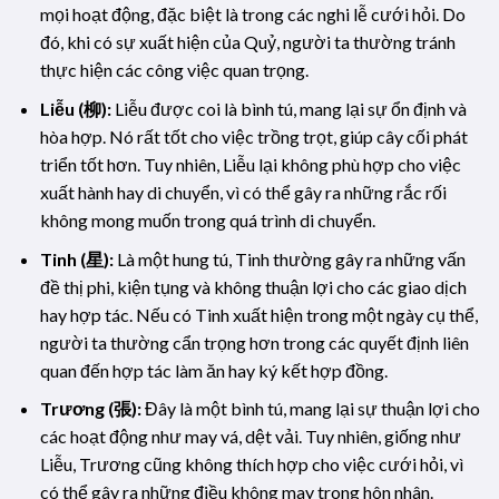
mọi hoạt động, đặc biệt là trong các nghi lễ cưới hỏi. Do
đó, khi có sự xuất hiện của Quỷ, người ta thường tránh
thực hiện các công việc quan trọng.
Liễu (柳):
Liễu được coi là bình tú, mang lại sự ổn định và
hòa hợp. Nó rất tốt cho việc trồng trọt, giúp cây cối phát
triển tốt hơn. Tuy nhiên, Liễu lại không phù hợp cho việc
xuất hành hay di chuyển, vì có thể gây ra những rắc rối
không mong muốn trong quá trình di chuyển.
Tinh (星):
Là một hung tú, Tinh thường gây ra những vấn
đề thị phi, kiện tụng và không thuận lợi cho các giao dịch
hay hợp tác. Nếu có Tinh xuất hiện trong một ngày cụ thể,
người ta thường cẩn trọng hơn trong các quyết định liên
quan đến hợp tác làm ăn hay ký kết hợp đồng.
Trương (張):
Đây là một bình tú, mang lại sự thuận lợi cho
các hoạt động như may vá, dệt vải. Tuy nhiên, giống như
Liễu, Trương cũng không thích hợp cho việc cưới hỏi, vì
có thể gây ra những điều không may trong hôn nhân.