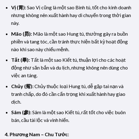
Vị (胃):
Sao Vị cũng là một sao Bình tú, tốt cho kinh doanh
nhưng không nên xuất hành hay di chuyển trong thời gian
này.
Mão (昴):
Mão là một sao Hung tú, thường gây ra buồn
phiền và tang tóc, cần tránh thực hiện bất kỳ hoạt động
nào khi sao này chiếu mệnh.
Tất (畢):
Tất là một sao Kiết tú, thuận lợi cho các hoạt
động như săn bắn và du lịch, nhưng không nên dùng cho
việc an táng.
Chủy (觜):
Chủy thuộc loại Hung tú, dễ gặp tai nạn và
tranh chấp, do đó cần cẩn trọng khi xuất hành hay giao
dịch.
Sâm (參):
Sâm là một sao Kiết tú, rất tốt cho việc buôn
bán, cầu tài lộc và vinh hiển.
4. Phương Nam – Chu Tước: