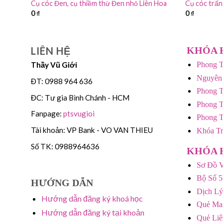
 Hoàng
Cụ cóc Đen, cụ thiềm thừ Đen nhỏ Liên Hoa
Cụ cóc trấn
0
₫
0
₫
LIÊN HỆ
KHÓA 
Thầy Vũ Giới
Phong T
Nguyên
ĐT: 0988 964 636
Phong T
ĐC: Tư gia Bình Chánh - HCM
Phong T
Fanpage:
ptsvugioi
Phong 
Tài khoản: VP Bank - VO VAN THIEU
Khóa T
Số TK: 0988964636
KHÓA 
Sơ Đồ V
Bộ Số 5
HƯỚNG DẪN
Dịch Lý
Hướng dẫn đăng ký khoá học
Quẻ Mai
Hướng dẫn đăng ký tại khoản
Quẻ Li