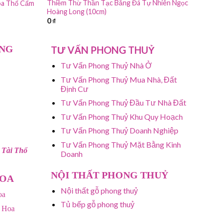
Thiềm Thừ Thần Tạc Bằng Đá Tự Nhiên Ngọc
oa Thổ Cẩm
Hoàng Long (10cm)
0
₫
ỤNG
TƯ VẤN PHONG THUỶ
Tư Vấn Phong Thuỷ Nhà Ở
Tư Vấn Phong Thuỷ Mua Nhà, Đất
Định Cư
Tư Vấn Phong Thuỷ Đầu Tư Nhà Đất
Tư Vấn Phong Thuỷ Khu Quy Hoạch
Tư Vấn Phong Thuỷ Doanh Nghiệp
Tư Vấn Phong Thuỷ Mặt Bằng Kinh
 Tài Thổ
Doanh
NỘI THẤT PHONG THUỶ
HOA
Nội thất gỗ phong thuỷ
oa
Tủ bếp gỗ phong thuỷ
 Hoa