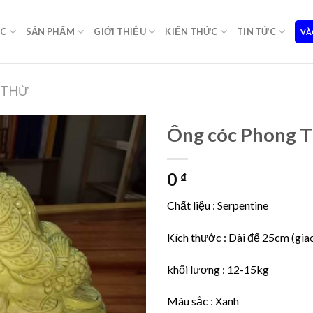
ỌC
SẢN PHẨM
GIỚI THIỆU
KIẾN THỨC
TIN TỨC
VÀ
 THỪ
Ông cóc Phong T
0
₫
Chất liệu : Serpentine
Kích thước : Dài đế 25cm (gi
khối lượng : 12-15kg
Màu sắc : Xanh