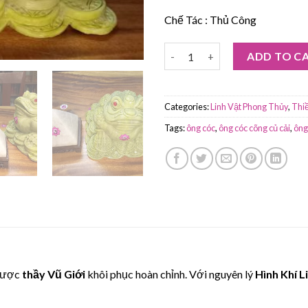
Chế Tác : Thủ Công
Ông cóc Phong Thủy Liên Hoa 
ADD TO C
Categories:
Linh Vật Phong Thủy
,
Thi
Tags:
ông cóc
,
ông cóc cõng củ cải
,
ông
 được
thầy Vũ Giới
khôi phục hoàn chỉnh. Với nguyên lý
Hình Khí L