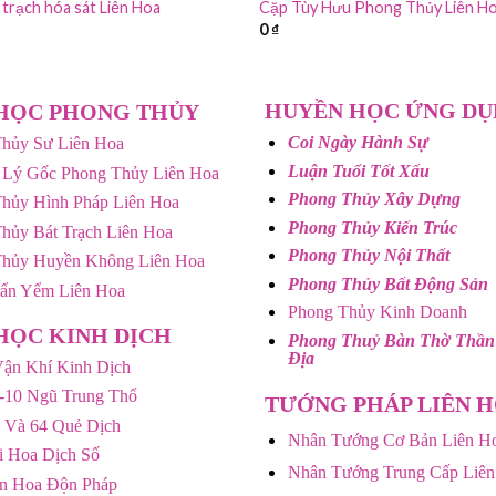
 trạch hóa sát Liên Hoa
Cặp Tùy Hưu Phong Thủy Liên H
0
₫
HUYỀN HỌC ỨNG D
HỌC PHONG THỦY
Coi Ngày Hành Sự
hủy Sư Liên Hoa
Luận Tuổi Tốt Xấu
 Lý Gốc Phong Thủy Liên Hoa
Phong Thủy Xây Dựng
hủy Hình Pháp Liên Hoa
Phong Thủy Kiến Trúc
hủy Bát Trạch Liên Hoa
Phong Thủy Nội Thất
Thủy Huyền Không Liên Hoa
Phong Thủy Bất Động Sản
rấn Yểm Liên Hoa
Phong Thủy Kinh Doanh
HỌC KINH DỊCH
Phong Thuỷ Bàn Thờ Thần
Địa
ận Khí Kinh Dịch
-10 Ngũ Trung Thổ
TƯỚNG PHÁP LIÊN 
 Và 64 Quẻ Dịch
Nhân Tướng Cơ Bản Liên H
 Hoa Dịch Số
Nhân Tướng Trung Cấp Liên
ên Hoa Độn Pháp