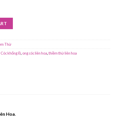
đá Xanh quantity
ART
ềm Thừ
 Cóc khổng lồ
,
ong cóc liên hoa
,
thiềm thừ liên hoa
iên Hoa
.