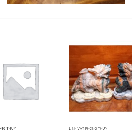
ONG THỦY
LINH VẬT PHONG THỦY