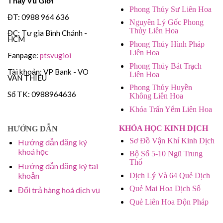
Thầy Vũ Giới
Phong Thủy Sư Liên Hoa
ĐT: 0988 964 636
Nguyên Lý Gốc Phong
Thủy Liên Hoa
ĐC: Tư gia Bình Chánh -
HCM
Phong Thủy Hình Pháp
Liên Hoa
Fanpage:
ptsvugioi
Phong Thủy Bát Trạch
Tài khoản: VP Bank - VO
Liên Hoa
VAN THIEU
Phong Thủy Huyền
Số TK: 0988964636
Không Liên Hoa
Khóa Trấn Yểm Liên Hoa
KHÓA HỌC KINH DỊCH
HƯỚNG DẪN
Sơ Đồ Vận Khí Kinh Dịch
Hướng dẫn đăng ký
khoá học
Bộ Số 5-10 Ngũ Trung
Thổ
Hướng dẫn đăng ký tại
khoản
Dịch Lý Và 64 Quẻ Dịch
Quẻ Mai Hoa Dịch Số
Đổi trả hàng hoá dịch vụ
Quẻ Liên Hoa Độn Pháp