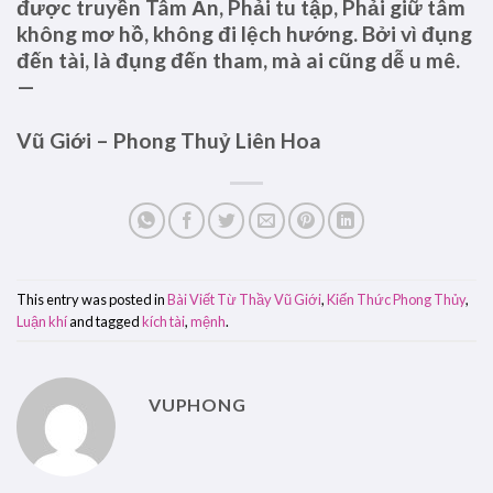
được truyền Tâm Ấn, Phải tu tập, Phải giữ tâm
không mơ hồ, không đi lệch hướng. Bởi vì đụng
đến tài, là đụng đến tham, mà ai cũng dễ u mê.
—
Vũ Giới – Phong Thuỷ Liên Hoa
This entry was posted in
Bài Viết Từ Thầy Vũ Giới
,
Kiến Thức Phong Thủy
,
Luận khí
and tagged
kích tài
,
mệnh
.
VUPHONG