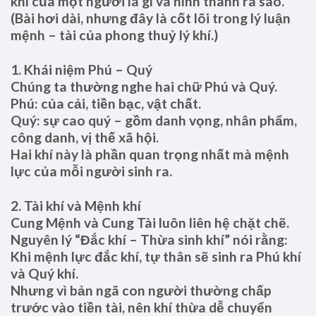
khí của một người là gì và hình thành ra sao.
(Bài hơi dài, nhưng đây là cốt lõi trong lý luận
mệnh – tài của phong thuỷ lý khí.)
1. Khái niệm Phú – Quý
Chúng ta thường nghe hai chữ Phú và Quý.
Phú: của cải, tiền bạc, vật chất.
Quý: sự cao quý – gồm danh vọng, nhân phẩm,
công danh, vị thế xã hội.
Hai khí này là phần quan trọng nhất mà mệnh
lực của mỗi người sinh ra.
2. Tài khí và Mệnh khí
Cung Mệnh và Cung Tài luôn liên hệ chặt chẽ.
Nguyên lý “Đắc khí – Thừa sinh khí” nói rằng:
Khi mệnh lực đắc khí, tự thân sẽ sinh ra Phú khí
và Quý khí.
Nhưng vì bản ngã con người thường chấp
trước vào tiền tài, nên khí thừa dễ chuyển