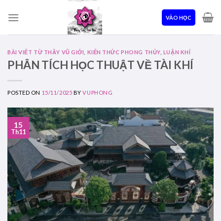
Skip
to
VÀO HỌC
content
BÀI VIẾT TỪ THẦY VŨ GIỚI
,
KIẾN THỨC PHONG THỦY
,
LUẬN KHÍ
PHÂN TÍCH HỌC THUẬT VỀ TÀI KHÍ
POSTED ON
15/11/2025
BY
VUPHONG
15
Th11