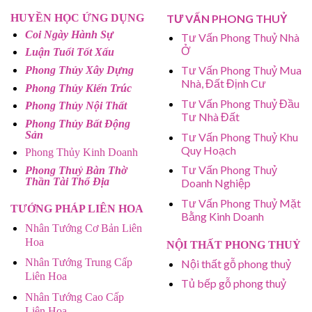
HUYỀN HỌC ỨNG DỤNG
TƯ VẤN PHONG THUỶ
Coi Ngày Hành Sự
Tư Vấn Phong Thuỷ Nhà
Ở
Luận Tuổi Tốt Xấu
Tư Vấn Phong Thuỷ Mua
Phong Thủy Xây Dựng
Nhà, Đất Định Cư
Phong Thủy Kiến Trúc
Tư Vấn Phong Thuỷ Đầu
Phong Thủy Nội Thất
Tư Nhà Đất
Phong Thủy Bất Động
Sản
Tư Vấn Phong Thuỷ Khu
Quy Hoạch
Phong Thủy Kinh Doanh
Tư Vấn Phong Thuỷ
Phong Thuỷ Bàn Thờ
Thần Tài Thổ Địa
Doanh Nghiệp
Tư Vấn Phong Thuỷ Mặt
TƯỚNG PHÁP LIÊN HOA
Bằng Kinh Doanh
Nhân Tướng Cơ Bản Liên
Hoa
NỘI THẤT PHONG THUỶ
Nhân Tướng Trung Cấp
Nội thất gỗ phong thuỷ
Liên Hoa
Tủ bếp gỗ phong thuỷ
Nhân Tướng Cao Cấp
Liên Hoa