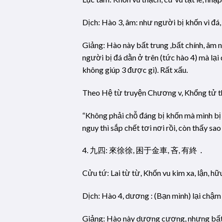
Dịch: Hào 3, âm: như người bị khốn vì đá, 
Giảng: Hào này bất trung ,bất chính, âm n
người bị đá dằn ở trên (tức hào 4) mà lại 
không giúp 3 được gì). Rất xấu.
Theo Hệ từ truyện Chương v, Khổng tử th
“Không phải chỗ đáng bị khốn mà mình bị k
nguy thì sắp chết tơi nơi rồi, còn thấy s
4. 九四: 來徐徐, 困于金車, 吝, 有終．
Cửu tứ: Lai từ từ, Khốn vu kim xa, lận, hữ
Dịch: Hào 4, dương : (Bạn mình) lại chậm 
Giảng: Hào này dương cương, nhưng bất tr