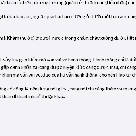
 là âm ở trên , dương cương (quân tử) bị âm nhu (tiểu nhân) che l
giữa hai hào âm; ngoại quái hai hào dương ở dưới một hào âm, cùng
mà Khảm (nước) ở dưới, nước trong chằm chảy xuống dưới, tiết m
t, vậy tuy gặp hiểm mà vẫn vui vẻ hanh thông. Hanh thông chỉ là đố
g gặp cảnh khốn, tài càng được luyện; đức càng được trau, chí càn
 khốn mà vẫn vui vẻ, đạo của họ vẫn hanh thông, cho nên Hào từ cho
g có công lý, nên đừng nói gì cả, càng nói chỉ càng thêm vạ miệng
thân dĩ thành nhân” thì lại khác.
．