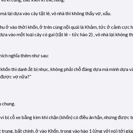
mà lại dựa vào cây tật lê, vô nhà thì không thấy vợ, xấu.
hu ở vào thời khốn, ở trên cùng nội quái là Khảm, tức ở cảnh cực 
dựa vào một loại cây có gai (tật lê – tức hào 2) , vô nhà lại không 
ích nghĩa thêm như sau:
hốn thì danh ắt bị nhục, không phải chỗ đáng dựa mà mình dựa vào t
ao được vợ nữa?”
u chung.
vì bị cỗ xe bằng kim khí chặn (khốn) có điều ân hận, nhưng được t
ung, bất chính, ở vào Khốn, trong vào hào 1 (ứng với nó) tới giú