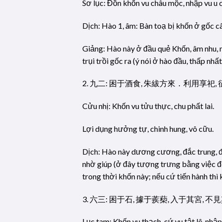
Sơ lục: Đồn khốn vu châu mộc, nhập vu u c
Dịch: Hào 1, âm: Bàn toạ bị khốn ở gốc câ
Giảng: Hào này ở đầu quẻ Khốn, âm nhu, m
trụi trồi gốc ra (ý nói ở hào đầu, thấp nhấ
2. 九二: 困于酒食, 朱紱方來．利用享祀, 
Cửu nhị: Khốn vu tửu thực, chu phất lai.
Lợi dụng hưởng tự, chinh hung, vô cữu.
Dịch: Hào này dương cương, đắc trung, đá
nhờ giúp (ở đây tượng trưng bằng việc đe
trong thời khốn này; nếu cứ tiến hành thì 
3. 六三: 困于石, 據于蒺蔾, 入于其宮, 不
Lục tam: Khốn vu thạch, cứ vu tật lê, nhập 