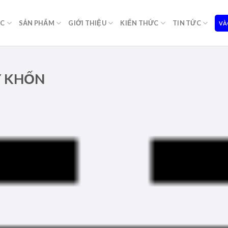
ỌC
SẢN PHẨM
GIỚI THIỆU
KIẾN THỨC
TIN TỨC
VÀ
Y KHỐN