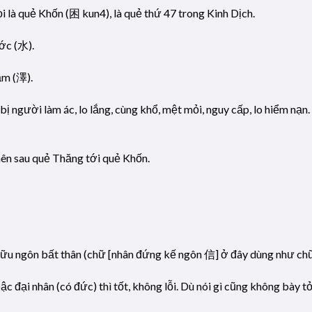
ọi là quẻ Khốn (困 kun4), là quẻ thứ 47 trong Kinh Dịch.
ớc (水).
ầm (澤).
bị người làm ác, lo lắng, cùng khổ, mệt mỏi, nguy cấp, lo hiểm nạn
 nên sau quẻ Thăng tới quẻ Khốn.
. Hữu ngôn bất thân (chữ [nhân đứng kế ngôn 信] ở đây dùng như ch
c đại nhân (có đức) thì tốt, không lỗi. Dù nói gì cũng không bày 