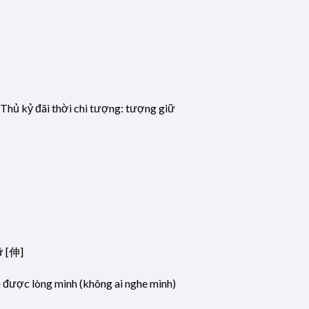
. Thủ kỷ đãi thời chi tượng: tượng giữ
ữ [伸]
tỏ được lòng mình (không ai nghe mình)