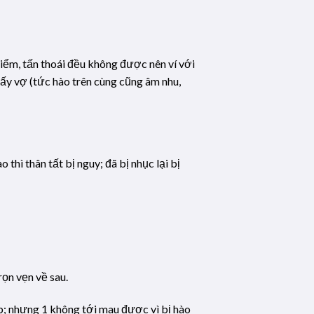
hiểm, tấn thoái đều không được nên ví với
thấy vợ (tức hào trên cùng cũng âm nhu,
hì thân tất bị nguy; đã bị nhục lại bị
rọn vẹn về sau.
p; nhưng 1 không tới mau được vì bị hào