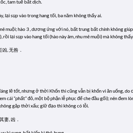
ốc, tam tuế bất dịch.
y, lại sụp vào trong hang tối, ba năm không thấy ai.
ê muội; hào 3 , dương ứng với nó, bất trung bất chính không giúp
t), rồi lại sụp vào hang tối (hào này âm, nhu mê muội) mà không thấy a
征凶, 无咎．
ng lẽ tốt, nhưng ở thời Khốn thì cũng vẫn bị khốn vì ăn uống, do 
m cái “phất” đỏ, một bộ phận lễ phục để che đầu gối); nên đem lòn
không gặp thời xấu; giữ đạo thì không có lỗi.
見其妻, 凶．
vu kì cung, bất kiến kì thê, hung.