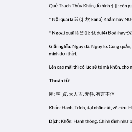
Quẻ Trạch Thủy Khốn, đồ hình :|:||: còn g
* Nội quái là ☵ (:|: 坎 kan3) Khảm hay Nư
* Ngoại quái là ☱ (||: 兌 dui4) Đoài hay Đ
Giải nghĩa:
Nguy dã. Nguy lo. Cùng quẫn, 
mình đợi thời.
Lên cao mãi thì có lúc sẽ té mà khốn, cho
Thoán từ
困: 亨, 貞, 大人吉, 无咎. 有言不信．
Khốn: Hanh, Trinh, đại nhân cát, vô cữu
Dịch:
Khốn: Hanh thông. Chính đính như bậ