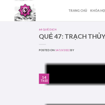
Skip
to
TRANG CHỦ
KHÓA H
content
64 QUẺ DỊCH
QUẺ 47: TRẠCH THỦ
POSTED ON
14/10/2022
BY
14
Th10