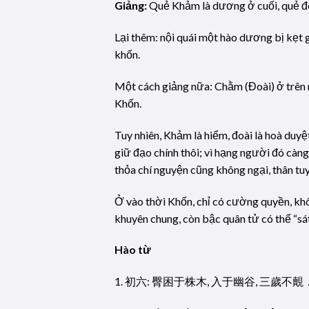
Giảng:
Quẻ Khảm là dương ở cuối, quẻ đoài
Lại thêm: nội quái một hào dương bị kẹt 
khốn.
Một cách giảng nữa: Chằm (Đoài) ở trên 
Khốn.
Tuy nhiên, Khảm là hiểm, đoài là hoà duyệ
giữ đạo chính thôi; vì hạng người đó càn
thỏa chí nguyện cũng không ngại, thân tuy
Ở vào thời Khốn, chỉ có cường quyền, khôn
khuyên chung, còn bậc quân tử có thể “sát 
Hào từ
1. 初六: 臀困于株木, 入于幽谷, 三歲不覿