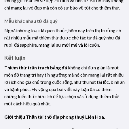
khung gỗ, toát lên vẻ đẹp cổ điển và tinh tế. Bộ đôi này không
chỉ mang lại vẻ đẹp mà còn có sự bảo vệ tốt cho thiềm thừ.
Mẫu khác nhau từ đá quý
Ngoài những loại đá quen thuộc, hôm nay trên thị trường có
rất nhiều mẫu mã thiềm thừ được chế tác từ đá quý như đá
rubi, đá sapphire, mang lại sự mới mẻ và lôi cuốn.
Kết luận
Thiềm thừ trấn trạch bằng đá
không chỉ đơn giản là một
món đồ trang trí hay tín ngưỡng mà nó còn mang lại rất nhiều
lợi ích cho gia chủ trong cuộc sống, như thu hút tài lộc, bình an
và hạnh phúc. Hy vọng qua bài viết này, bạn đã có thêm
những kiến thức hữu ích để lựa chọn và sử dụng thiềm thừ
một cách hiệu quả nhất.
GIới thiệu Thần tài thổ địa phong thuỷ Liên Hoa.