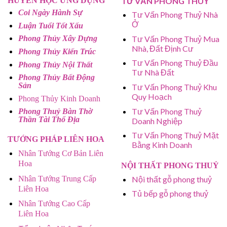
HUYỀN HỌC ỨNG DỤNG
TƯ VẤN PHONG THUỶ
Coi Ngày Hành Sự
Tư Vấn Phong Thuỷ Nhà
Ở
Luận Tuổi Tốt Xấu
Tư Vấn Phong Thuỷ Mua
Phong Thủy Xây Dựng
Nhà, Đất Định Cư
Phong Thủy Kiến Trúc
Tư Vấn Phong Thuỷ Đầu
Phong Thủy Nội Thất
Tư Nhà Đất
Phong Thủy Bất Động
Sản
Tư Vấn Phong Thuỷ Khu
Quy Hoạch
Phong Thủy Kinh Doanh
Tư Vấn Phong Thuỷ
Phong Thuỷ Bàn Thờ
Thần Tài Thổ Địa
Doanh Nghiệp
Tư Vấn Phong Thuỷ Mặt
TƯỚNG PHÁP LIÊN HOA
Bằng Kinh Doanh
Nhân Tướng Cơ Bản Liên
Hoa
NỘI THẤT PHONG THUỶ
Nhân Tướng Trung Cấp
Nội thất gỗ phong thuỷ
Liên Hoa
Tủ bếp gỗ phong thuỷ
Nhân Tướng Cao Cấp
Liên Hoa