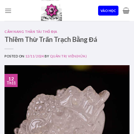
Skip
to
VÀO HỌC
content
CẨM NANG THẦN TÀI THỔ ĐỊA
Thiềm Thừ Trấn Trạch Bằng Đá
POSTED ON
12/11/2024
BY
QUẢN TRỊ VIÊN(HỨA)
12
Th11