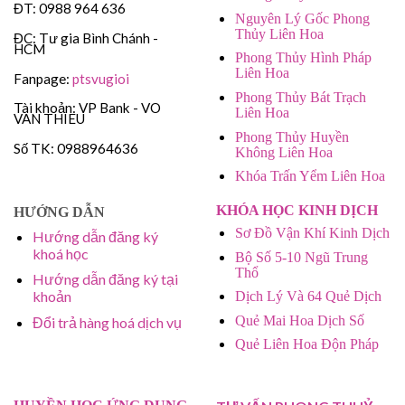
ĐT: 0988 964 636
Nguyên Lý Gốc Phong
Thủy Liên Hoa
ĐC: Tư gia Bình Chánh -
HCM
Phong Thủy Hình Pháp
Liên Hoa
Fanpage:
ptsvugioi
Phong Thủy Bát Trạch
Tài khoản: VP Bank - VO
Liên Hoa
VAN THIEU
Phong Thủy Huyền
Số TK: 0988964636
Không Liên Hoa
Khóa Trấn Yểm Liên Hoa
KHÓA HỌC KINH DỊCH
HƯỚNG DẪN
Sơ Đồ Vận Khí Kinh Dịch
Hướng dẫn đăng ký
khoá học
Bộ Số 5-10 Ngũ Trung
Thổ
Hướng dẫn đăng ký tại
khoản
Dịch Lý Và 64 Quẻ Dịch
Quẻ Mai Hoa Dịch Số
Đổi trả hàng hoá dịch vụ
Quẻ Liên Hoa Độn Pháp