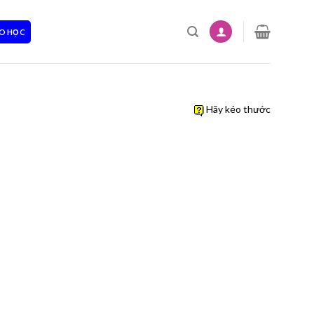
O HỌC
Hãy kéo thước