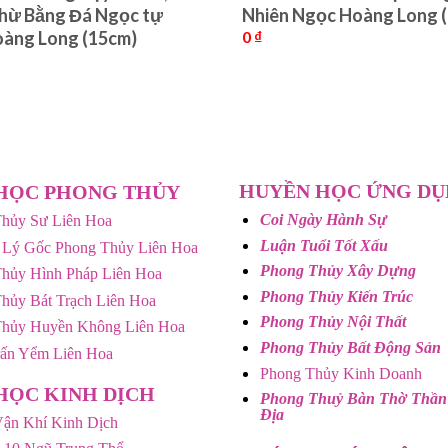
hừ Bằng Đá Ngọc tự
Nhiên Ngọc Hoàng Long 
0
₫
oàng Long (15cm)
HUYỀN HỌC ỨNG D
HỌC PHONG THỦY
Coi Ngày Hành Sự
hủy Sư Liên Hoa
Luận Tuổi Tốt Xấu
 Lý Gốc Phong Thủy Liên Hoa
Phong Thủy Xây Dựng
hủy Hình Pháp Liên Hoa
Phong Thủy Kiến Trúc
hủy Bát Trạch Liên Hoa
Phong Thủy Nội Thất
Thủy Huyền Không Liên Hoa
Phong Thủy Bất Động Sản
rấn Yểm Liên Hoa
Phong Thủy Kinh Doanh
HỌC KINH DỊCH
Phong Thuỷ Bàn Thờ Thần
Địa
ận Khí Kinh Dịch