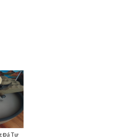
g Đá Tự