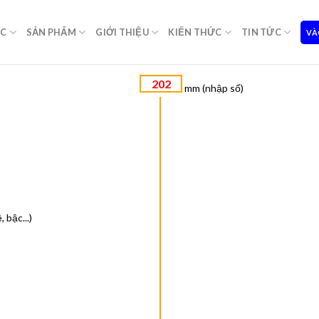
ỌC
SẢN PHẨM
GIỚI THIỆU
KIẾN THỨC
TIN TỨC
VÀ
mm (nhập số)
 bậc...)