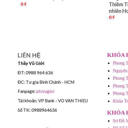
0
₫
Thiềm T
nhiên H
0
₫
LIÊN HỆ
KHÓA 
Thầy Vũ Giới
Phong T
Nguyên
ĐT: 0988 964 636
Phong T
ĐC: Tư gia Bình Chánh - HCM
Phong T
Fanpage:
ptsvugioi
Phong 
Tài khoản: VP Bank - VO VAN THIEU
Khóa T
Số TK: 0988964636
KHÓA 
Sơ Đồ V