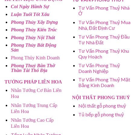
Coi Ngày Hành Sự
Tư Vấn Phong Thuỷ Nhà
Ở
Luận Tuổi Tốt Xấu
Tư Vấn Phong Thuỷ Mua
Phong Thủy Xây Dựng
Nhà, Đất Định Cư
Phong Thủy Kiến Trúc
Tư Vấn Phong Thuỷ Đầu
Phong Thủy Nội Thất
Tư Nhà Đất
Phong Thủy Bất Động
Sản
Tư Vấn Phong Thuỷ Khu
Quy Hoạch
Phong Thủy Kinh Doanh
Tư Vấn Phong Thuỷ
Phong Thuỷ Bàn Thờ
Thần Tài Thổ Địa
Doanh Nghiệp
Tư Vấn Phong Thuỷ Mặt
TƯỚNG PHÁP LIÊN HOA
Bằng Kinh Doanh
Nhân Tướng Cơ Bản Liên
Hoa
NỘI THẤT PHONG THUỶ
Nhân Tướng Trung Cấp
Nội thất gỗ phong thuỷ
Liên Hoa
Tủ bếp gỗ phong thuỷ
Nhân Tướng Cao Cấp
Liên Hoa
Tổng Luận Nhân Tướng