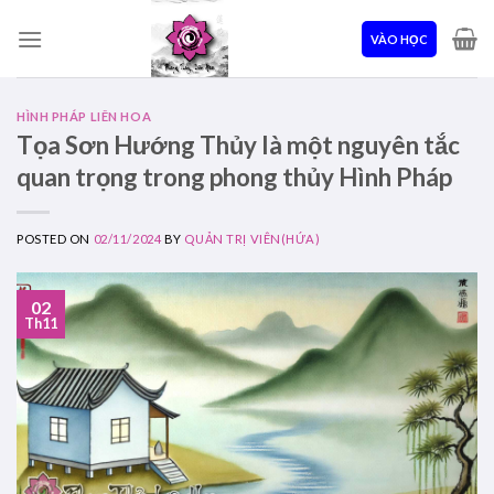
Skip
to
VÀO HỌC
content
HÌNH PHÁP LIÊN HOA
Tọa Sơn Hướng Thủy là một nguyên tắc
quan trọng trong phong thủy Hình Pháp
POSTED ON
02/11/2024
BY
QUẢN TRỊ VIÊN(HỨA)
02
Th11