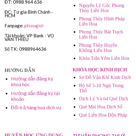
ĐT: 0988 964 636
Nguyên Lý Gốc Phong
Thủy Liên Hoa
ĐC: Tư gia Bình Chánh -
HCM
Phong Thủy Hình Pháp
Liên Hoa
Fanpage:
ptsvugioi
Phong Thủy Bát Trạch
Tài khoản: VP Bank - VO
Liên Hoa
VAN THIEU
Phong Thủy Huyền
Số TK: 0988964636
Không Liên Hoa
Khóa Trấn Yểm Liên Hoa
KHÓA HỌC KINH DỊCH
HƯỚNG DẪN
Sơ Đồ Vận Khí Kinh Dịch
Hướng dẫn đăng ký
khoá học
Bộ Số 5-10 Ngũ Trung
Thổ
Hướng dẫn đăng ký tại
khoản
Dịch Lý Và 64 Quẻ Dịch
Quẻ Mai Hoa Dịch Số
Đổi trả hàng hoá dịch vụ
Quẻ Liên Hoa Độn Pháp
HUYỀN HỌC ỨNG DỤNG
TƯ VẤN PHONG THUỶ