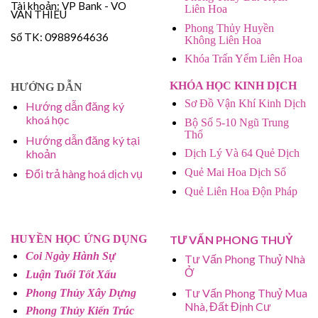
Tài khoản: VP Bank - VO
Liên Hoa
VAN THIEU
Phong Thủy Huyền
Số TK: 0988964636
Không Liên Hoa
Khóa Trấn Yểm Liên Hoa
KHÓA HỌC KINH DỊCH
HƯỚNG DẪN
Sơ Đồ Vận Khí Kinh Dịch
Hướng dẫn đăng ký
khoá học
Bộ Số 5-10 Ngũ Trung
Thổ
Hướng dẫn đăng ký tại
khoản
Dịch Lý Và 64 Quẻ Dịch
Quẻ Mai Hoa Dịch Số
Đổi trả hàng hoá dịch vụ
Quẻ Liên Hoa Độn Pháp
HUYỀN HỌC ỨNG DỤNG
TƯ VẤN PHONG THUỶ
Coi Ngày Hành Sự
Tư Vấn Phong Thuỷ Nhà
Ở
Luận Tuổi Tốt Xấu
Tư Vấn Phong Thuỷ Mua
Phong Thủy Xây Dựng
Nhà, Đất Định Cư
Phong Thủy Kiến Trúc