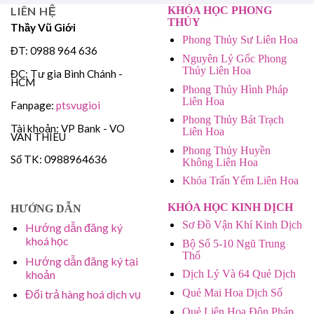
LIÊN HỆ
KHÓA HỌC PHONG
THỦY
Thầy Vũ Giới
Phong Thủy Sư Liên Hoa
ĐT: 0988 964 636
Nguyên Lý Gốc Phong
Thủy Liên Hoa
ĐC: Tư gia Bình Chánh -
HCM
Phong Thủy Hình Pháp
Liên Hoa
Fanpage:
ptsvugioi
Phong Thủy Bát Trạch
Tài khoản: VP Bank - VO
Liên Hoa
VAN THIEU
Phong Thủy Huyền
Số TK: 0988964636
Không Liên Hoa
Khóa Trấn Yểm Liên Hoa
KHÓA HỌC KINH DỊCH
HƯỚNG DẪN
Sơ Đồ Vận Khí Kinh Dịch
Hướng dẫn đăng ký
khoá học
Bộ Số 5-10 Ngũ Trung
Thổ
Hướng dẫn đăng ký tại
khoản
Dịch Lý Và 64 Quẻ Dịch
Quẻ Mai Hoa Dịch Số
Đổi trả hàng hoá dịch vụ
Quẻ Liên Hoa Độn Pháp