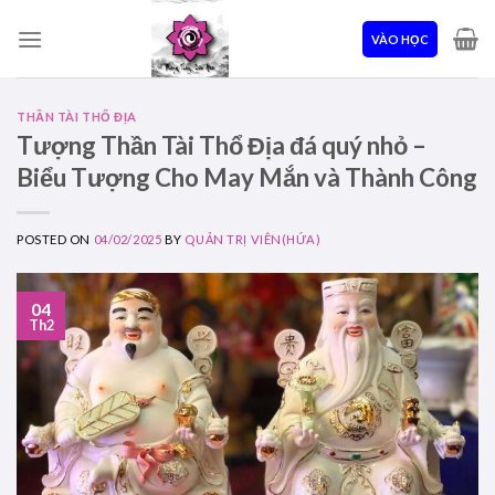
Skip
to
VÀO HỌC
content
THẦN TÀI THỔ ĐỊA
Tượng Thần Tài Thổ Địa đá quý nhỏ –
Biểu Tượng Cho May Mắn và Thành Công
POSTED ON
04/02/2025
BY
QUẢN TRỊ VIÊN(HỨA)
04
Th2