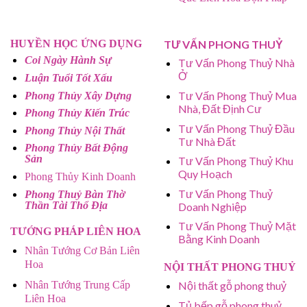
HUYỀN HỌC ỨNG DỤNG
TƯ VẤN PHONG THUỶ
Coi Ngày Hành Sự
Tư Vấn Phong Thuỷ Nhà
Ở
Luận Tuổi Tốt Xấu
Tư Vấn Phong Thuỷ Mua
Phong Thủy Xây Dựng
Nhà, Đất Định Cư
Phong Thủy Kiến Trúc
Tư Vấn Phong Thuỷ Đầu
Phong Thủy Nội Thất
Tư Nhà Đất
Phong Thủy Bất Động
Sản
Tư Vấn Phong Thuỷ Khu
Quy Hoạch
Phong Thủy Kinh Doanh
Tư Vấn Phong Thuỷ
Phong Thuỷ Bàn Thờ
Thần Tài Thổ Địa
Doanh Nghiệp
Tư Vấn Phong Thuỷ Mặt
TƯỚNG PHÁP LIÊN HOA
Bằng Kinh Doanh
Nhân Tướng Cơ Bản Liên
Hoa
NỘI THẤT PHONG THUỶ
Nhân Tướng Trung Cấp
Nội thất gỗ phong thuỷ
Liên Hoa
Tủ bếp gỗ phong thuỷ