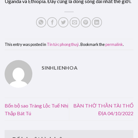
Uganda và Ethiopia. Đây cũng là dòng sông dài nhất thế giới.
This entry was posted in
Tin tức phong thuỷ
. Bookmark the
permalink
.
SINHLIENHOA
Bốn bộ sao Tràng Lộc Tuế Nhị
BÀN THỜ THẦN TÀI THỔ
Thập Bát Tú
ĐỊA 04/10/2022