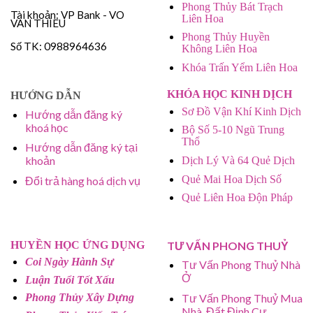
Phong Thủy Bát Trạch
Tài khoản: VP Bank - VO
Liên Hoa
VAN THIEU
Phong Thủy Huyền
Số TK: 0988964636
Không Liên Hoa
Khóa Trấn Yểm Liên Hoa
KHÓA HỌC KINH DỊCH
HƯỚNG DẪN
Sơ Đồ Vận Khí Kinh Dịch
Hướng dẫn đăng ký
khoá học
Bộ Số 5-10 Ngũ Trung
Thổ
Hướng dẫn đăng ký tại
khoản
Dịch Lý Và 64 Quẻ Dịch
Quẻ Mai Hoa Dịch Số
Đổi trả hàng hoá dịch vụ
Quẻ Liên Hoa Độn Pháp
HUYỀN HỌC ỨNG DỤNG
TƯ VẤN PHONG THUỶ
Coi Ngày Hành Sự
Tư Vấn Phong Thuỷ Nhà
Ở
Luận Tuổi Tốt Xấu
Tư Vấn Phong Thuỷ Mua
Phong Thủy Xây Dựng
Nhà, Đất Định Cư