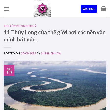
Skip
to
VÀO HỌC
content
TIN TỨC PHONG THUỶ
11 Thủy Long của thế giới nơi các nền văn
minh bắt đầu .
POSTED ON
30/09/2022
BY
SINHLIENHOA
30
Th9