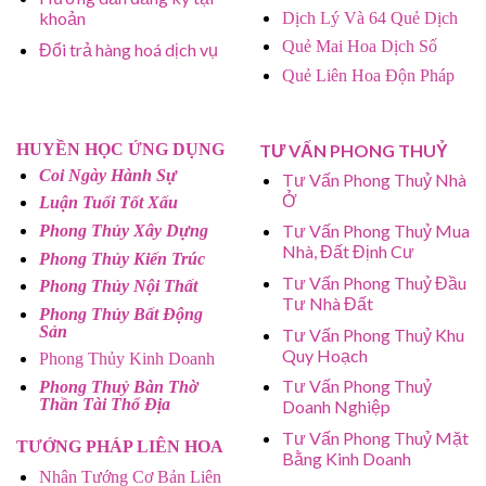
khoản
Dịch Lý Và 64 Quẻ Dịch
Quẻ Mai Hoa Dịch Số
Đổi trả hàng hoá dịch vụ
Quẻ Liên Hoa Độn Pháp
HUYỀN HỌC ỨNG DỤNG
TƯ VẤN PHONG THUỶ
Coi Ngày Hành Sự
Tư Vấn Phong Thuỷ Nhà
Ở
Luận Tuổi Tốt Xấu
Tư Vấn Phong Thuỷ Mua
Phong Thủy Xây Dựng
Nhà, Đất Định Cư
Phong Thủy Kiến Trúc
Tư Vấn Phong Thuỷ Đầu
Phong Thủy Nội Thất
Tư Nhà Đất
Phong Thủy Bất Động
Sản
Tư Vấn Phong Thuỷ Khu
Quy Hoạch
Phong Thủy Kinh Doanh
Tư Vấn Phong Thuỷ
Phong Thuỷ Bàn Thờ
Thần Tài Thổ Địa
Doanh Nghiệp
Tư Vấn Phong Thuỷ Mặt
TƯỚNG PHÁP LIÊN HOA
Bằng Kinh Doanh
Nhân Tướng Cơ Bản Liên