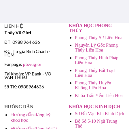
LIÊN HỆ
KHÓA HỌC PHONG
THỦY
Thầy Vũ Giới
Phong Thủy Sư Liên Hoa
ĐT: 0988 964 636
Nguyên Lý Gốc Phong
Thủy Liên Hoa
ĐC: Tư gia Bình Chánh -
HCM
Phong Thủy Hình Pháp
Liên Hoa
Fanpage:
ptsvugioi
Phong Thủy Bát Trạch
Tài khoản: VP Bank - VO
Liên Hoa
VAN THIEU
Phong Thủy Huyền
Số TK: 0988964636
Không Liên Hoa
Khóa Trấn Yểm Liên Hoa
KHÓA HỌC KINH DỊCH
HƯỚNG DẪN
Sơ Đồ Vận Khí Kinh Dịch
Hướng dẫn đăng ký
khoá học
Bộ Số 5-10 Ngũ Trung
Thổ
Hướng dẫn đăng ký tại