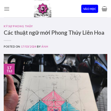
Skip
to
VÀO HỌC
content
KÝ SỰ PHONG THỦY
Các thuật ngữ mới Phong Thủy Liên Hoa
POSTED ON
17/03/2024
BY
ÁNH
17
Th3