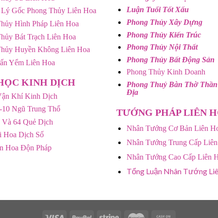
Luận Tuổi Tốt Xấu
 Lý Gốc Phong Thủy Liên Hoa
Phong Thủy Xây Dựng
hủy Hình Pháp Liên Hoa
Phong Thủy Kiến Trúc
hủy Bát Trạch Liên Hoa
Phong Thủy Nội Thất
Thủy Huyền Không Liên Hoa
Phong Thủy Bất Động Sản
rấn Yểm Liên Hoa
Phong Thủy Kinh Doanh
HỌC KINH DỊCH
Phong Thuỷ Bàn Thờ Thần
Địa
ận Khí Kinh Dịch
-10 Ngũ Trung Thổ
TƯỚNG PHÁP LIÊN 
 Và 64 Quẻ Dịch
Nhân Tướng Cơ Bản Liên H
 Hoa Dịch Số
Nhân Tướng Trung Cấp Liên
ên Hoa Độn Pháp
Nhân Tướng Cao Cấp Liên 
Tổng Luận Nhân Tướng Li