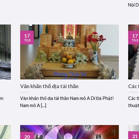
Nội D
17
17
Th5
Th3
Văn khấn thổ địa tài thần
Các 
ên
Văn khấn thổ địa tài thần Nam mô A Di Đà Phật!
Các t
Nam mô A [...]
thuật
21
20