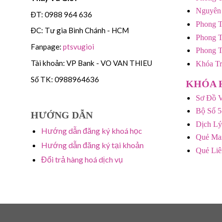
Nguyên
ĐT: 0988 964 636
Phong T
ĐC: Tư gia Bình Chánh - HCM
Phong T
Fanpage:
ptsvugioi
Phong 
Tài khoản: VP Bank - VO VAN THIEU
Khóa T
Số TK: 0988964636
KHÓA 
Sơ Đồ V
Bộ Số 5
HƯỚNG DẪN
Dịch Lý
Hướng dẫn đăng ký khoá học
Quẻ Mai
Hướng dẫn đăng ký tại khoản
Quẻ Li
Đổi trả hàng hoá dịch vụ