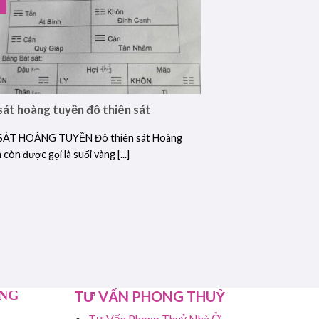
sát hoàng tuyền đô thiên sát
SÁT HOÀNG TUYỀN Đô thiên sát Hoàng
còn được gọi là suối vàng [...]
ỤNG
TƯ VẤN PHONG THUỶ
Tư Vấn Phong Thuỷ Nhà Ở