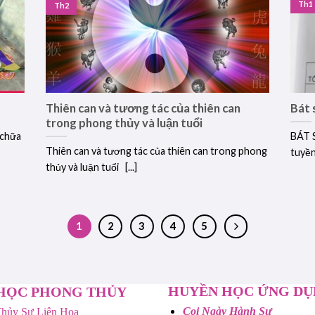
Th1
Th2
Thiên can và tương tác của thiên can
Bát 
trong phong thủy và luận tuổi
 chữa
BÁT 
Thiên can và tương tác của thiên can trong phong
tuyền 
thủy và luận tuổi [...]
1
2
3
4
5
HUYỀN HỌC ỨNG D
HỌC PHONG THỦY
Coi Ngày Hành Sự
hủy Sư Liên Hoa